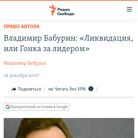
Ссылки
для
упрощенного
ПРАВО АВТОРА
ПРОГРАММЫ
доступа
Владимир Бабурин: «Ликвидация,
ПОДКАСТЫ
Вернуться
или Гонка за лидером»
к
АВТОРСКИЕ ПРОЕКТЫ
основному
Владимир Бабурин
ЦИТАТЫ СВОБОДЫ
содержанию
Вернутся
18 декабря 2007
МНЕНИЯ
к
КУЛЬТУРА
Поделиться
Читать без VPN
главной
навигации
IDEL.РЕАЛИИ
Вернутся
Приоритетный источник в Google
КАВКАЗ.РЕАЛИИ
к
СЕВЕР.РЕАЛИИ
поиску
СИБИРЬ.РЕАЛИИ