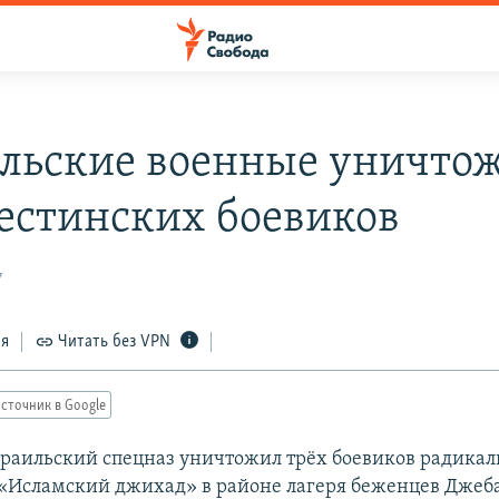
льские военные уничто
лестинских боевиков
7
ся
Читать без VPN
сточник в Google
зраильский спецназ уничтожил трёх боевиков радика
«Исламский джихад» в районе лагеря беженцев Джеб