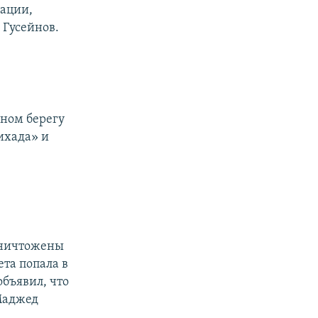
рации,
 Гусейнов.
дном берегу
ихада» и
 уничтожены
та попала в
бъявил, что
Маджед