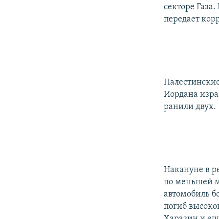
РАСПИСАНИЕ ВЕЩАНИЯ
секторе Газа
ПОДПИШИТЕСЬ НА РАССЫЛКУ
передает кор
Палестинские
Иордана изра
ранили двух.
Накануне в р
по меньшей м
автомобиль б
погиб высоко
Харазин и еще