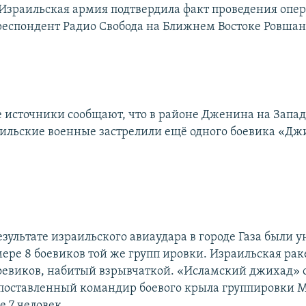
. Израильская армия подтвердила факт проведения опе
респондент Радио Свобода на Ближнем Востоке Ровшан
 источники сообщают, что в районе Дженина на Запа
ильские военные застрелили ещё одного боевика «Дж
езультате израильского авиаудара в городе Газа были
ере 8 боевиков той же групп ировки. Израильская раке
оевиков, набитый взрывчаткой. «Исламский джихад» о
поставленный командир боевого крыла группировки 
 7 человек.