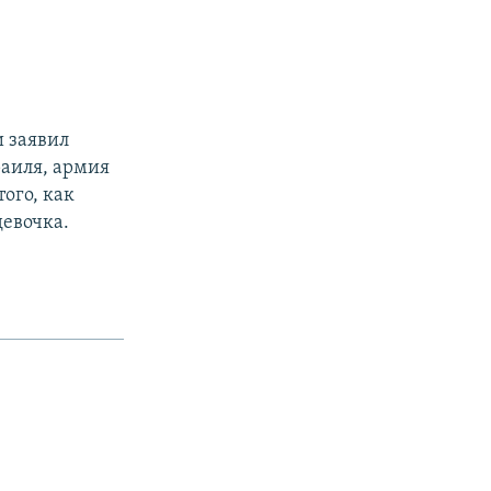
 заявил
раиля, армия
того, как
девочка.