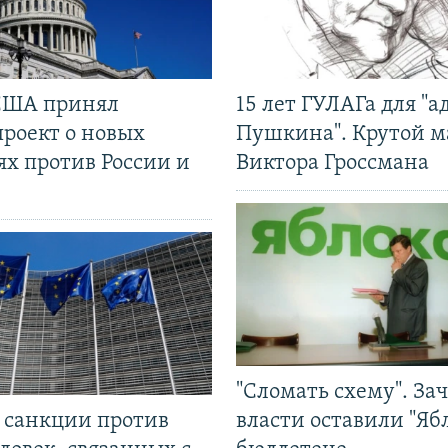
США принял
15 лет ГУЛАГа для "а
проект о новых
Пушкина". Крутой 
ях против России и
Виктора Гроссмана
"Сломать схему". За
л санкции против
власти оставили "Ябл