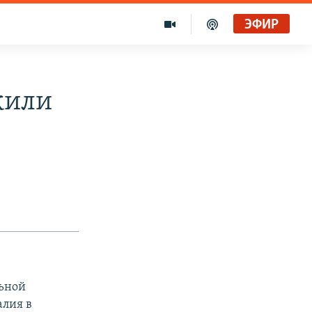
ЭФИР
жили
льной
алия в