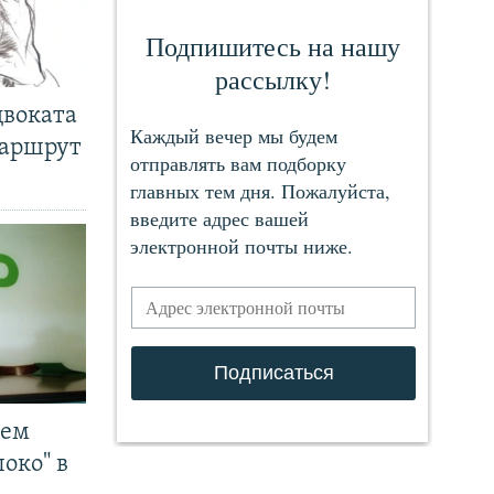
двоката
маршрут
чем
око" в