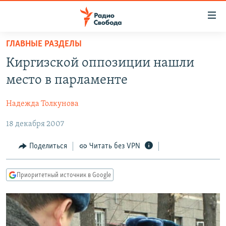
Ссылки
для
упрощенного
ГЛАВНЫЕ РАЗДЕЛЫ
ПРОГРАММЫ
доступа
Киргизской оппозиции нашли
ПОДКАСТЫ
Вернуться
место в парламенте
к
АВТОРСКИЕ ПРОЕКТЫ
основному
Надежда Толкунова
ЦИТАТЫ СВОБОДЫ
содержанию
Вернутся
18 декабря 2007
МНЕНИЯ
к
КУЛЬТУРА
Поделиться
Читать без VPN
главной
навигации
IDEL.РЕАЛИИ
Вернутся
Приоритетный источник в Google
КАВКАЗ.РЕАЛИИ
к
СЕВЕР.РЕАЛИИ
поиску
СИБИРЬ.РЕАЛИИ