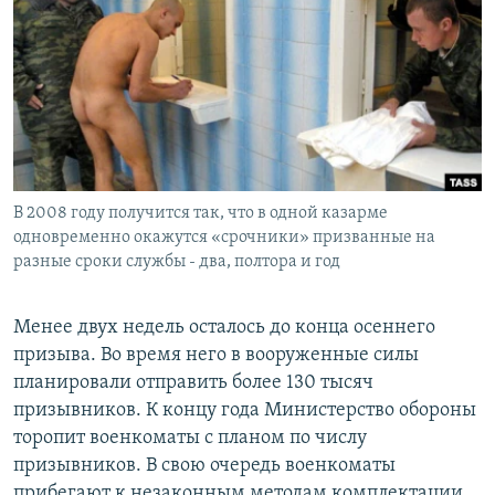
РАСПИСАНИЕ ВЕЩАНИЯ
ПОДПИШИТЕСЬ НА РАССЫЛКУ
СОЦИАЛЬНЫЕ СЕТИ
В 2008 году получится так, что в одной казарме
одновременно окажутся «срочники» призванные на
разные сроки службы - два, полтора и год
Все сайты РСЕ/РС
Менее двух недель осталось до конца осеннего
призыва. Во время него в вооруженные силы
планировали отправить более 130 тысяч
призывников. К концу года Министерство обороны
торопит военкоматы с планом по числу
призывников. В свою очередь военкоматы
прибегают к незаконным методам комплектации.