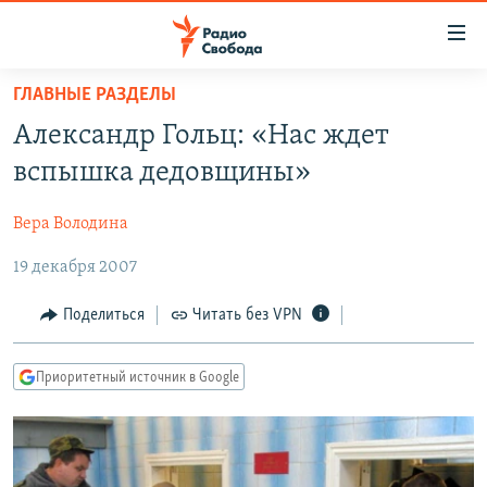
Ссылки
для
упрощенного
ГЛАВНЫЕ РАЗДЕЛЫ
ПРОГРАММЫ
доступа
Александр Гольц: «Нас ждет
ПОДКАСТЫ
Вернуться
вспышка дедовщины»
к
АВТОРСКИЕ ПРОЕКТЫ
основному
Вера Володина
ЦИТАТЫ СВОБОДЫ
содержанию
Вернутся
19 декабря 2007
МНЕНИЯ
к
КУЛЬТУРА
Поделиться
Читать без VPN
главной
навигации
IDEL.РЕАЛИИ
Вернутся
Приоритетный источник в Google
КАВКАЗ.РЕАЛИИ
к
СЕВЕР.РЕАЛИИ
поиску
СИБИРЬ.РЕАЛИИ