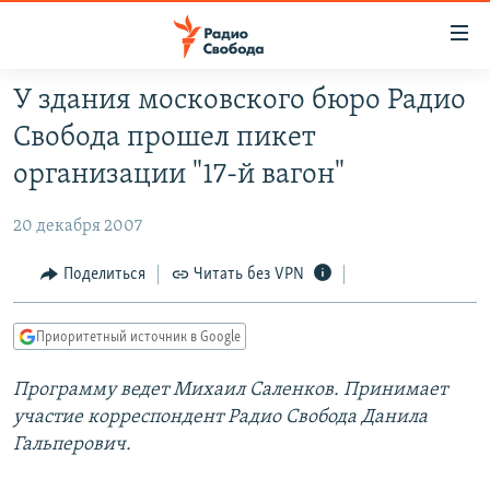
Ссылки
для
упрощенного
У здания московского бюро Радио
ПРОГРАММЫ
доступа
Свобода прошел пикет
ПОДКАСТЫ
Вернуться
организации "17-й вагон"
к
АВТОРСКИЕ ПРОЕКТЫ
основному
20 декабря 2007
ЦИТАТЫ СВОБОДЫ
содержанию
Вернутся
МНЕНИЯ
Поделиться
Читать без VPN
к
КУЛЬТУРА
главной
Приоритетный источник в Google
навигации
IDEL.РЕАЛИИ
Вернутся
Программу ведет Михаил Саленков. Принимает
КАВКАЗ.РЕАЛИИ
к
участие корреспондент Радио Свобода Данила
СЕВЕР.РЕАЛИИ
поиску
Гальперович.
СИБИРЬ.РЕАЛИИ