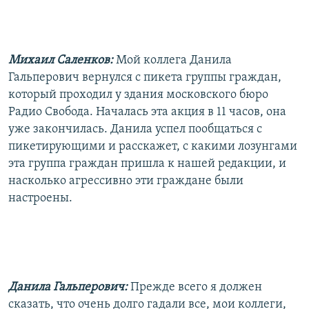
РАСПИСАНИЕ ВЕЩАНИЯ
ПОДПИШИТЕСЬ НА РАССЫЛКУ
Михаил Саленков:
Мой коллега Данила
СОЦИАЛЬНЫЕ СЕТИ
Гальперович вернулся с пикета группы граждан,
который проходил у здания московского бюро
Радио Свобода. Началась эта акция в 11 часов, она
уже закончилась. Данила успел пообщаться с
пикетирующими и расскажет, с какими лозунгами
эта группа граждан пришла к нашей редакции, и
Все сайты РСЕ/РС
насколько агрессивно эти граждане были
настроены.
Данила Гальперович:
Прежде всего я должен
сказать, что очень долго гадали все, мои коллеги,