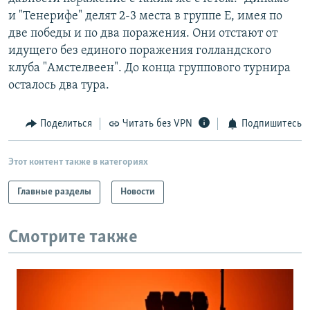
РАСПИСАНИЕ ВЕЩАНИЯ
и "Тенерифе" делят 2-3 места в группе Е, имея по
две победы и по два поражения. Они отстают от
ПОДПИШИТЕСЬ НА РАССЫЛКУ
идущего без единого поражения голландского
клуба "Амстелвеен". До конца группового турнира
СОЦИАЛЬНЫЕ СЕТИ
осталось два тура.
Поделиться
Читать без VPN
Подпишитесь
Этот контент также в категориях
Все сайты РСЕ/РС
Главные разделы
Новости
Смотрите также