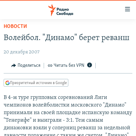
Ссылки
для
упрощенного
НОВОСТИ
ПРОГРАММЫ
доступа
Волейбол. "Динамо" берет реванш
ПОДКАСТЫ
Вернуться
к
20 декабря 2007
АВТОРСКИЕ ПРОЕКТЫ
основному
ЦИТАТЫ СВОБОДЫ
Поделиться
Читать без VPN
содержанию
Вернутся
МНЕНИЯ
к
Приоритетный источник в Google
КУЛЬТУРА
главной
В 4-м туре групповых соревнований Лиги
навигации
IDEL.РЕАЛИИ
чемпионов волейболистки московского "Динамо"
Вернутся
КАВКАЗ.РЕАЛИИ
принимали на своей площадке испанскую команду
к
СЕВЕР.РЕАЛИИ
"Тенерифе" и выиграли - 3:1. Тем самым
поиску
динамовки взяли у соперниц реванш за недельной
СИБИРЬ.РЕАЛИИ
давности поражение с таким же счетом. "Динамо"