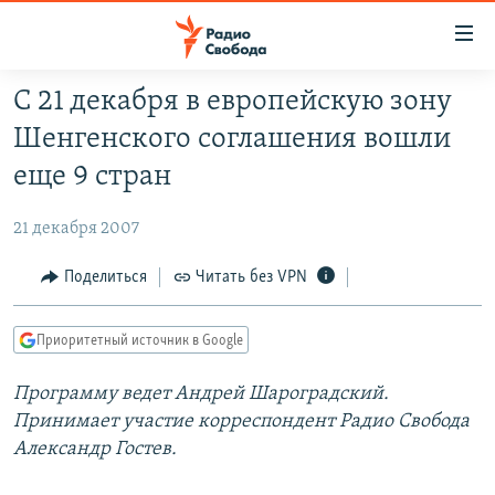
Ссылки
для
упрощенного
С 21 декабря в европейскую зону
ПРОГРАММЫ
доступа
Шенгенского соглашения вошли
ПОДКАСТЫ
Вернуться
еще 9 стран
к
АВТОРСКИЕ ПРОЕКТЫ
основному
21 декабря 2007
ЦИТАТЫ СВОБОДЫ
содержанию
Вернутся
МНЕНИЯ
Поделиться
Читать без VPN
к
КУЛЬТУРА
главной
Приоритетный источник в Google
навигации
IDEL.РЕАЛИИ
Вернутся
Программу ведет Андрей Шароградский.
КАВКАЗ.РЕАЛИИ
к
Принимает участие корреспондент Радио Свобода
СЕВЕР.РЕАЛИИ
поиску
Александр Гостев.
СИБИРЬ.РЕАЛИИ