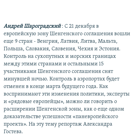
РАСПИСАНИЕ ВЕЩАНИЯ
ПОДПИШИТЕСЬ НА РАССЫЛКУ
Андрей Шароградский
: С 21 декабря в
СОЦИАЛЬНЫЕ СЕТИ
европейскую зону Шенгенского соглашения вошли
еще 9 стран - Венгрия, Латвия, Литва, Мальта,
Польша, Словакия, Словения, Чехия и Эстония.
Контроль на сухопутных и морских границах
между этими странами и остальными 15
участниками Шенгенского соглашения снят
Все сайты РСЕ/РС
минувшей ночью. Контроль в аэропортах будет
отменен в конце марта будущего года. Как
воспринимают эти изменения политики, эксперты
и «рядовые европейцы», можно ли говорить о
расширении Шенгенской зоны, как о еще одном
доказательстве успешности «паневропейского
проекта». На эту тему репортаж Александра
Гостева.