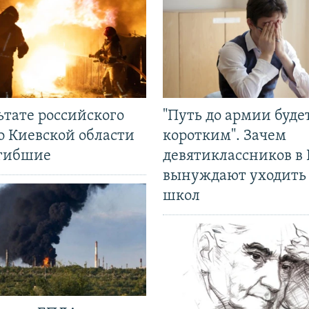
ьтате российского
"Путь до армии буде
о Киевской области
коротким". Зачем
огибшие
девятиклассников в 
вынуждают уходить
школ