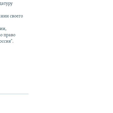
датуру
ании своего
ии,
ко право
оссия".