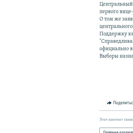
РАСПИСАНИЕ ВЕЩАНИЯ
Центральный 
ПОДПИШИТЕСЬ НА РАССЫЛКУ
первого вице
О том же заяв
центрального 
Поддержку ка
"Справедливая
официально в
Выборы назна
Поделить
Этот контент такж
Главные раздел