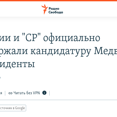
ии и "СР" официально
ржали кандидатуру Мед
зиденты
7
ся
Читать без VPN
сточник в Google