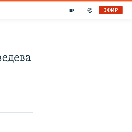
ЭФИР
ведева