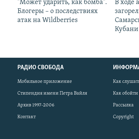
"Может ударить, как бомба".
В ходе
Блогеры – о последствиях
загорел
атак на Wildberries
Самарс
Кубани
РАДИО СВОБОДА
ИНФОРМ
Мобильное приложение
Как слушат
СОЦИАЛЬНЫЕ СЕТИ
Стипендия имени Петра Вайля
Как обойти
Архив 1997-2006
Рассылка
Контакт
Copyright
Все сайты РСЕ/РС