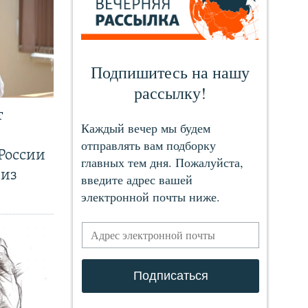
т
России
 из