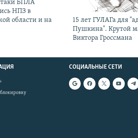
 атаки БПЛА
ись НПЗ в
кой области и на
15 лет ГУЛАГа для "а
Пушкина". Крутой 
Виктора Гроссмана
АЦИЯ
СОЦИАЛЬНЫЕ СЕТИ
ь
 блокировку