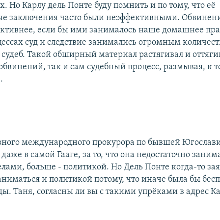
. Но Карлу дель Понте буду помнить и по тому, что её
е заключения часто были неэффективными. Обвинен
ктивнее, если бы ими занималось наше домашнее пра
цессах суд и следствие занимались огромным количес
 судеб. Такой обширный материал растягивал и оттяги
бвинений, так и сам судебный процесс, размывая, к т
.
вного международного прокурора по бывшей Югослав
даже в самой Гааге, за то, что она недостаточно зани
лами, больше - политикой. Но Дель Понте когда-то зая
ниматься и политикой потому, что иначе была бы бес
ды. Таня, согласны ли вы с такими упрёками в адрес К