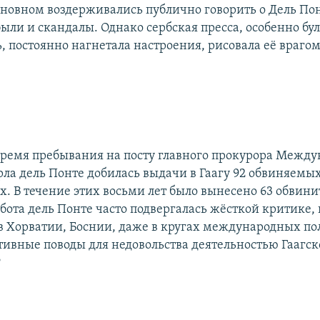
сновном воздерживались публично говорить о Дель Пон
были и скандалы. Однако сербская пресса, особенно бу
, постоянно нагнетала настроения, рисовала её врагом
время пребывания на посту главного прокурора Между
рла дель Понте добилась выдачи в Гаагу 92 обвиняемы
х. В течение этих восьми лет было вынесено 63 обвин
бота дель Понте часто подвергалась жёсткой критике, 
 в Хорватии, Боснии, даже в кругах международных по
ктивные поводы для недовольства деятельностью Гаагс
?