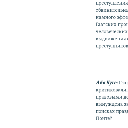
преступлениях
обвинительны
намного эффе
Гаагских про
человеческих
выдвижения о
преступников
Айя Куге:
Гла
критиковали, 
правовыми де
вынуждена за
поисках прав
Понте?