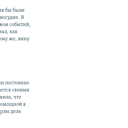
ия бы были
восудие. В
твом событий,
вал, как
ому же, вину
ии постоянно
мается своими
вила, что
помощной в
арлы дель