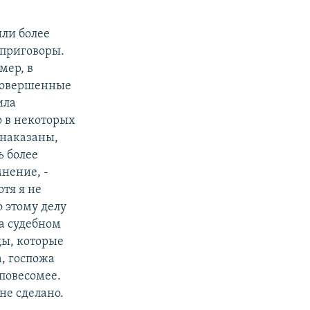
ыли более
 приговоры.
мер, в
 совершенные
ила
о в некоторых
 наказаны,
ь более
нение, -
тя я не
о этому делу
а судебном
ды, которые
а, госпожа
 повесомее.
не сделано.