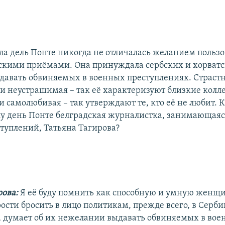
ла дель Понте никогда не отличалась желанием пользо
кими приёмами. Она принуждала сербских и хорват
давать обвиняемых в военных преступлениях. Страстн
и неустрашимая – так её характеризуют близкие колле
 самолюбивая – так утверждают те, кто её не любит. К
у день Понте белградская журналистка, занимающаяс
туплений, Татьяна Тагирова?
рова:
Я её буду помнить как способную и умную женщи
ости бросить в лицо политикам, прежде всего, в Серби
она думает об их нежелании выдавать обвиняемых в во