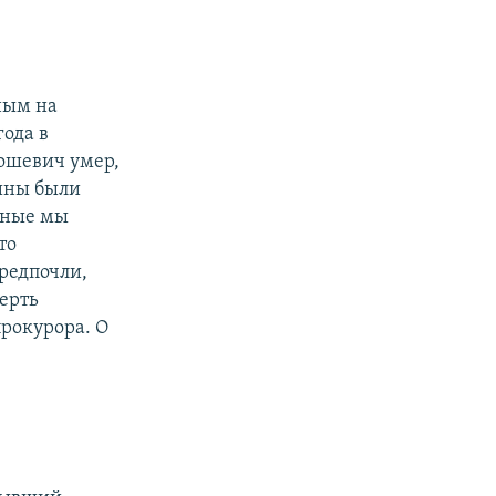
ным на
года в
ошевич умер,
вины были
нные мы
то
редпочли,
мерть
прокурора. О