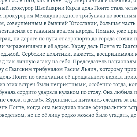
оре после того, как в 1999 году энергичная итальянка,
ный прокурор Швейцарии Карла дель Понте стала чет
м прокурором Международного трибунала по военным
м, совершённым в бывшей Югославии, большая часть 
возгласила ее главным врагом народа. Помню, уже при
град, на дороге по пути от аэропорта до города стояли 
 выражениями в её адрес. Карлу дель Понте то Гааг
 ведьмой. Сербские политики, кажется, воспринимали
ад как личную атаку на себя. Председатель национальн
ву с Гаагским трибуналом Расим Льяич, которому прих
 дель Понте по окончании её прощального визита приз
из этих встреч были неприятными, особенно тогда, ко
унала сердито ударяла кулаком по столу. Она любила п
е слова, а дела!». Журналисты пытались следить за 
ень Понте, когда она выходила после официальных вст
водством, но по её лицу редко можно было угадать, до