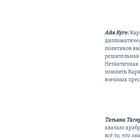
Айя Куге:
Кар
дипломатичес
политиков вы
решительная 
Нетактичная и
помнить Карл
военных прес
Татьяна Таги
хватало храбр
всё то, что 