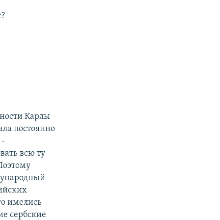
е?
ьности Карлы
ала постоянно
 -
вать всю ту
 Поэтому
ждународный
нийских
го имелись
ие сербские