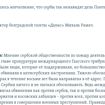
лось впечатление, что сербы так ненавидят дель Понт
ктор белградской газеты «Данас» Михаль Рамач.
ч:
Мнение сербской общественности по поводу деятел
о главе прокуратуры международного Гаагского трибун
 Были люди, которые её поддерживали, но большинство
 обвиняли в антисербских настроениях. Тяжело обосно
рая в течение восьми лет была направлена в её адрес.
в Сербии ничего и не пытался обосновывать. Ведь ме
вигал обвинения как против сербов, так и против бос
рватов и косовских албанцев – против всех, против ко
зрения в совершении военных преступлений. Правящ