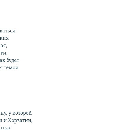
ваться
ских
ая,
ги.
ак будет
я темой
ну, у которой
и и Хорватии,
енных