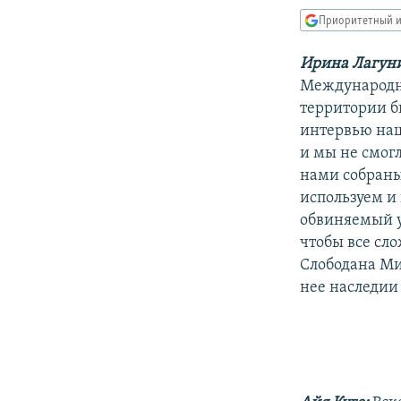
РАСПИСАНИЕ ВЕЩАНИЯ
Приоритетный и
ПОДПИШИТЕСЬ НА РАССЫЛКУ
Ирина Лагун
Международн
территории б
интервью наш
и мы не смогл
нами собраны
используем и 
обвиняемый у
чтобы все сло
Слободана Мил
нее наследии 