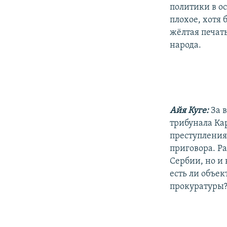
политики в о
плохое, хотя 
жёлтая печать
народа.
Айя Куге:
За 
трибунала Ка
преступления
приговора. Ра
Сербии, но и
есть ли объе
прокуратуры