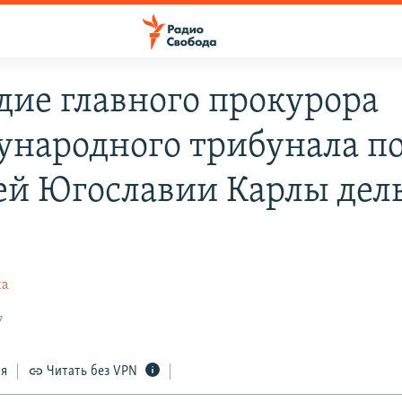
дие главного прокурора
народного трибунала п
й Югославии Карлы дел
на
7
ся
Читать без VPN