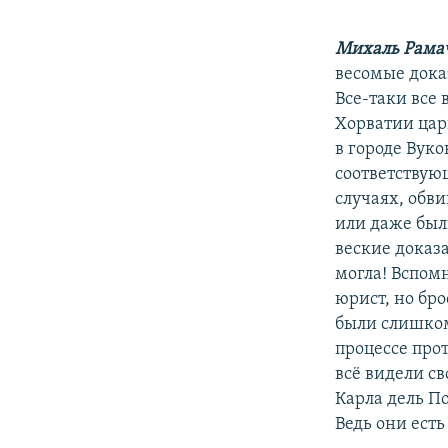
Михаль Рама
весомые дока
Все-таки все 
Хорватии цар
в городе Вук
соответствую
случаях, обв
или даже был
веские доказ
могла! Вспом
юрист, но бро
были слишком
процессе про
всё видели св
Карла дель По
Ведь они есть