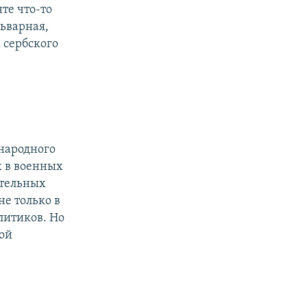
те что-то
льварная,
 сербского
народного
х в военных
ительных
не только в
литиков. Но
кой