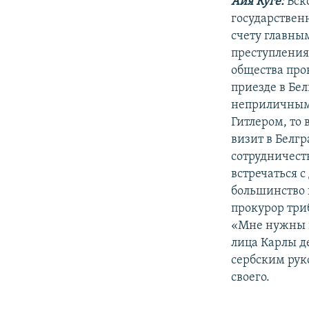
Айя Куге:
Вск
государствен
счету главны
преступления
общества про
приезде в Бел
неприличными
Гитлером, то
визит в Белгр
сотрудничест
встречаться с
большинство 
прокурор триб
«Мне нужны н
лица Карлы д
сербским руко
своего.