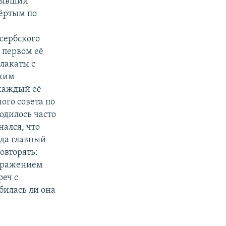
 бывший
вёртым по
сербского
 первом её
плакаты с
ским
 каждый её
ого совета по
одилось часто
нался, что
гда главный
овторять:
выражением
реч с
билась ли она