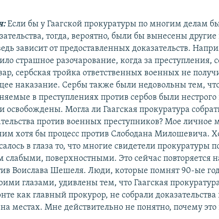
ч:
Если бы у Гаагской прокуратуры по многим делам б
зательства, тогда, вероятно, были бы вынесены другие
ведь зависит от предоставленных доказательств. Напри
ило страшное разочарование, когда за преступления,
овар, сербская тройка ответственных военных не получ
щее наказание. Сербы также были недовольны тем, чт
иняемые в преступлениях против сербов были нестрого
и освобождены. Могла ли Гаагская прокуратура собрат
ательства против военных преступников? Мое личное м
ним хотя бы процесс против Слободана Милошевича. Хо
салось в глаза то, что многие свидетели прокуратуры п
 слабыми, поверхностными. Это сейчас повторяется н
тив Воислава Шешеля. Люди, которые помнят 90-ые го
оими глазами, удивлены тем, что Гаагская прокуратур
нте как главный прокурор, не собрали доказательства
 на местах. Мне действительно не понятно, почему это 