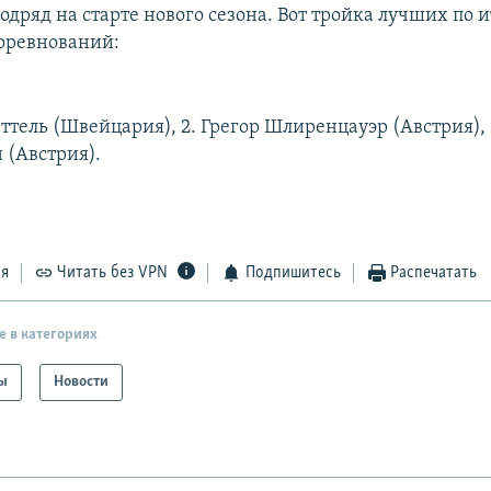
одряд на старте нового сезона. Вот тройка лучших по 
оревнований:
ттель (Швейцария), 2. Грегор Шлиренцауэр (Австрия), 
(Австрия).
ся
Читать без VPN
Подпишитесь
Распечатать
е в категориях
ы
Новости