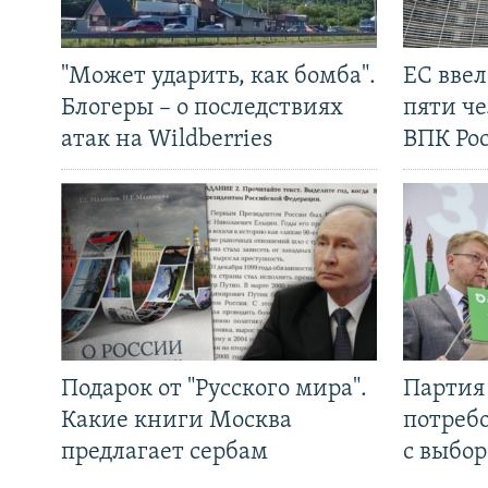
"Может ударить, как бомба".
ЕС вве
Блогеры – о последствиях
пяти че
атак на Wildberries
ВПК Ро
Подарок от "Русского мира".
Партия 
Какие книги Москва
потребо
предлагает сербам
с выбор