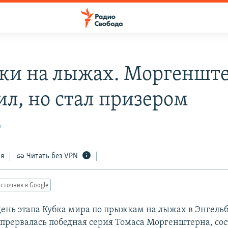
и на лыжах. Моргенште
ил, но стал призером
7
ся
Читать без VPN
сточник в Google
день этапа Кубка мира по прыжкам на лыжах в Энгель
прервалась победная серия Томаса Моргенштерна, со