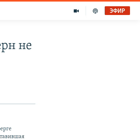
ЭФИР
рн не
берге
ставившая