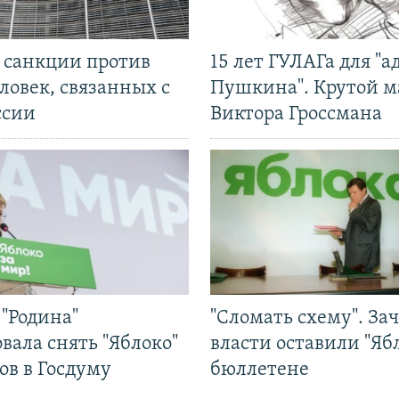
л санкции против
15 лет ГУЛАГа для "а
ловек, связанных с
Пушкина". Крутой 
ссии
Виктора Гроссмана
"Родина"
"Сломать схему". За
вала снять "Яблоко"
власти оставили "Ябл
ов в Госдуму
бюллетене