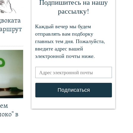
двоката
маршрут
чем
око" в