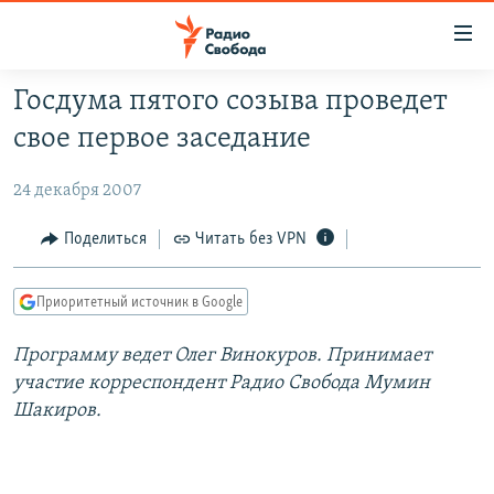
Ссылки
для
упрощенного
Госдума пятого созыва проведет
ПРОГРАММЫ
доступа
свое первое заседание
ПОДКАСТЫ
Вернуться
к
24 декабря 2007
АВТОРСКИЕ ПРОЕКТЫ
основному
ЦИТАТЫ СВОБОДЫ
Поделиться
Читать без VPN
содержанию
Вернутся
МНЕНИЯ
к
Приоритетный источник в Google
КУЛЬТУРА
главной
Программу ведет Олег Винокуров. Принимает
навигации
IDEL.РЕАЛИИ
участие корреспондент Радио Свобода Мумин
Вернутся
КАВКАЗ.РЕАЛИИ
Шакиров.
к
СЕВЕР.РЕАЛИИ
поиску
СИБИРЬ.РЕАЛИИ