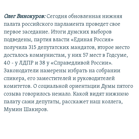
РАСПИСАНИЕ ВЕЩАНИЯ
Олег Винокуров:
Сегодня обновленная нижняя
ПОДПИШИТЕСЬ НА РАССЫЛКУ
палата российского парламента проведет свое
первое заседание. Итоги думских выборов
СОЦИАЛЬНЫЕ СЕТИ
подведены, партия власти «Единая Россия»
получила 315 депутатских мандатов, второе место
досталось коммунистам, у них 57 мест в Годсуме,
40 - у ЛДПР и 38 у «Справедливой России».
Законодатели намерены избрать на собрании
Все сайты РСЕ/РС
спикера, его заместителей и руководителей
комитетов. О социальной ориентации Думы пятого
созыва говорилось немало. Какой видят нижнюю
палату сами депутаты, расскажет наш коллега,
Мумин Шакиров.