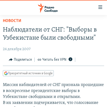
Ссылки
для
упрощенного
НОВОСТИ
ПРОГРАММЫ
доступа
Наблюдатели от СНГ: "Выборы в
ПОДКАСТЫ
Вернуться
Узбекистане были свободными"
к
АВТОРСКИЕ ПРОЕКТЫ
основному
24 декабря 2007
ЦИТАТЫ СВОБОДЫ
содержанию
Вернутся
МНЕНИЯ
Поделиться
Читать без VPN
к
КУЛЬТУРА
главной
Приоритетный источник в Google
навигации
IDEL.РЕАЛИИ
Вернутся
Миссия наблюдателей от СНГ признала прошедшие
КАВКАЗ.РЕАЛИИ
к
в воскресенье президентские выборы в
СЕВЕР.РЕАЛИИ
поиску
Узбекистане свободными и открытыми.
В их заявлении подчеркивается, что голосование
СИБИРЬ.РЕАЛИИ