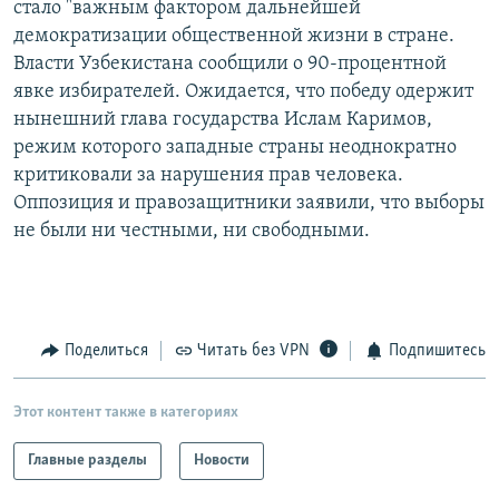
стало "важным фактором дальнейшей
РАСПИСАНИЕ ВЕЩАНИЯ
демократизации общественной жизни в стране.
ПОДПИШИТЕСЬ НА РАССЫЛКУ
Власти Узбекистана сообщили о 90-процентной
явке избирателей. Ожидается, что победу одержит
нынешний глава государства Ислам Каримов,
СОЦИАЛЬНЫЕ СЕТИ
режим которого западные страны неоднократно
критиковали за нарушения прав человека.
Оппозиция и правозащитники заявили, что выборы
не были ни честными, ни свободными.
Все сайты РСЕ/РС
Поделиться
Читать без VPN
Подпишитесь
Этот контент также в категориях
Главные разделы
Новости