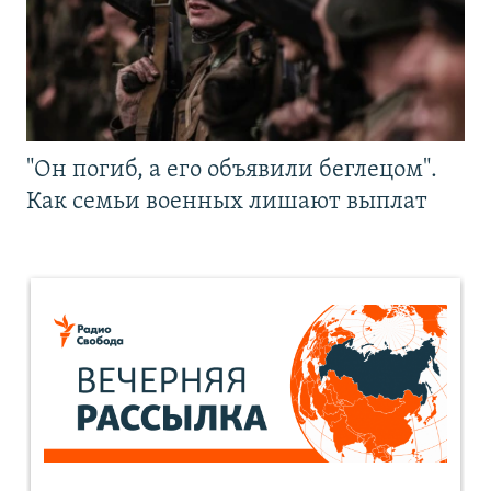
"Он погиб, а его объявили беглецом".
Как семьи военных лишают выплат