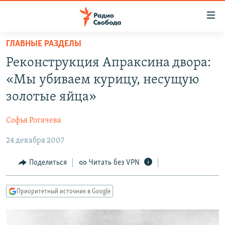
Ссылки
для
упрощенного
ГЛАВНЫЕ РАЗДЕЛЫ
ПРОГРАММЫ
доступа
Реконструкция Апраксина двора:
ПОДКАСТЫ
Вернуться
«Мы убиваем курицу, несущую
к
АВТОРСКИЕ ПРОЕКТЫ
золотые яйца»
основному
ЦИТАТЫ СВОБОДЫ
содержанию
Софья Рогачева
Вернутся
МНЕНИЯ
к
24 декабря 2007
КУЛЬТУРА
главной
навигации
IDEL.РЕАЛИИ
Поделиться
Читать без VPN
Вернутся
КАВКАЗ.РЕАЛИИ
к
Приоритетный источник в Google
СЕВЕР.РЕАЛИИ
поиску
СИБИРЬ.РЕАЛИИ