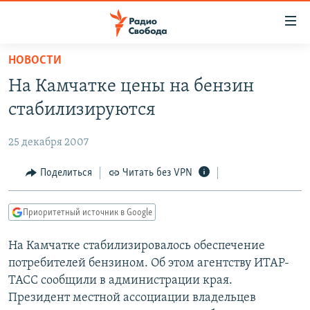
Ссылки
для
упрощенного
НОВОСТИ
ПРОГРАММЫ
доступа
На Камчатке цены на бензин
ПОДКАСТЫ
Вернуться
стабилизируются
к
АВТОРСКИЕ ПРОЕКТЫ
основному
25 декабря 2007
ЦИТАТЫ СВОБОДЫ
содержанию
Вернутся
МНЕНИЯ
Поделиться
Читать без VPN
к
КУЛЬТУРА
главной
Приоритетный источник в Google
навигации
IDEL.РЕАЛИИ
Вернутся
На Камчатке стабилизировалось обеспечение
КАВКАЗ.РЕАЛИИ
к
потребителей бензином. Об этом агентству ИТАР-
СЕВЕР.РЕАЛИИ
поиску
ТАСС сообщили в администрации края.
Президент местной ассоциации владельцев
СИБИРЬ.РЕАЛИИ