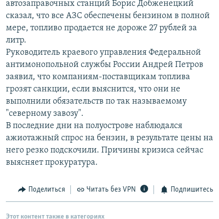
автозаправочных станций Борис Добженецкий
РАСПИСАНИЕ ВЕЩАНИЯ
сказал, что все АЗС обеспечены бензином в полной
ПОДПИШИТЕСЬ НА РАССЫЛКУ
мере, топливо продается не дороже 27 рублей за
литр.
Руководитель краевого управления Федеральной
СОЦИАЛЬНЫЕ СЕТИ
антимонопольной службы России Андрей Петров
заявил, что компаниям-поставщикам топлива
грозят санкции, если выяснится, что они не
выполнили обязательств по так называемому
"северному завозу".
Все сайты РСЕ/РС
В последние дни на полуострове наблюдался
ажиотажный спрос на бензин, в результате цены на
него резко подскочили. Причины кризиса сейчас
выясняет прокуратура.
Поделиться
Читать без VPN
Подпишитесь
Этот контент также в категориях