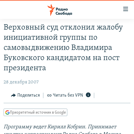
Ссылки
для
упрощенного
Верховный суд отклонил жалобу
ПРОГРАММЫ
доступа
инициативной группы по
ПОДКАСТЫ
Вернуться
самовыдвижению Владимира
к
АВТОРСКИЕ ПРОЕКТЫ
Буковского кандидатом на пост
основному
ЦИТАТЫ СВОБОДЫ
содержанию
президента
Вернутся
МНЕНИЯ
к
28 декабря 2007
КУЛЬТУРА
главной
Поделиться
Читать без VPN
навигации
IDEL.РЕАЛИИ
Вернутся
КАВКАЗ.РЕАЛИИ
к
Приоритетный источник в Google
СЕВЕР.РЕАЛИИ
поиску
Программу ведет Кирилл Кобрин. Принимает
СИБИРЬ.РЕАЛИИ