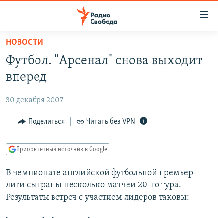
Ссылки
для
упрощенного
НОВОСТИ
ПРОГРАММЫ
доступа
Футбол. "Арсенал" снова выходит
ПОДКАСТЫ
Вернуться
вперед
к
АВТОРСКИЕ ПРОЕКТЫ
основному
30 декабря 2007
ЦИТАТЫ СВОБОДЫ
содержанию
Вернутся
МНЕНИЯ
Поделиться
Читать без VPN
к
КУЛЬТУРА
главной
Приоритетный источник в Google
навигации
IDEL.РЕАЛИИ
Вернутся
В чемпионате английской футбольной премьер-
КАВКАЗ.РЕАЛИИ
к
лиги сыграны несколько матчей 20-го тура.
СЕВЕР.РЕАЛИИ
поиску
Результаты встреч с участием лидеров таковы:
СИБИРЬ.РЕАЛИИ