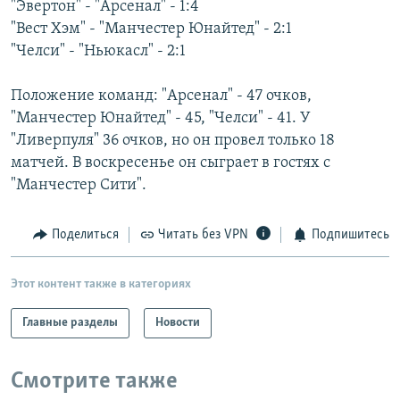
"Эвертон" - "Арсенал" - 1:4
РАСПИСАНИЕ ВЕЩАНИЯ
"Вест Хэм" - "Манчестер Юнайтед" - 2:1
ПОДПИШИТЕСЬ НА РАССЫЛКУ
"Челси" - "Ньюкасл" - 2:1
Положение команд: "Арсенал" - 47 очков,
СОЦИАЛЬНЫЕ СЕТИ
"Манчестер Юнайтед" - 45, "Челси" - 41. У
"Ливерпуля" 36 очков, но он провел только 18
матчей. В воскресенье он сыграет в гостях с
"Манчестер Сити".
Все сайты РСЕ/РС
Поделиться
Читать без VPN
Подпишитесь
Этот контент также в категориях
Главные разделы
Новости
Смотрите также