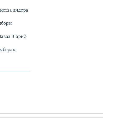
ийства лидера
выборы
Наваз Шариф
ыборах.