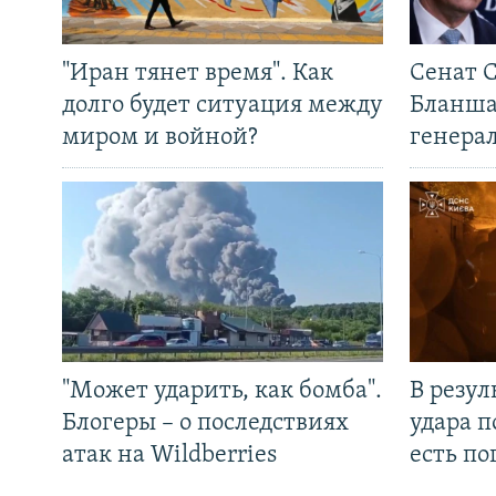
"Иран тянет время". Как
Сенат 
долго будет ситуация между
Бланша
миром и войной?
генера
"Может ударить, как бомба".
В резул
Блогеры – о последствиях
удара п
атак на Wildberries
есть п