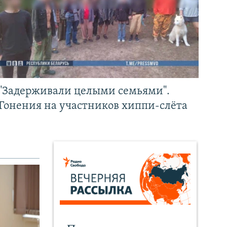
"Задерживали целыми семьями".
Гонения на участников хиппи-слёта