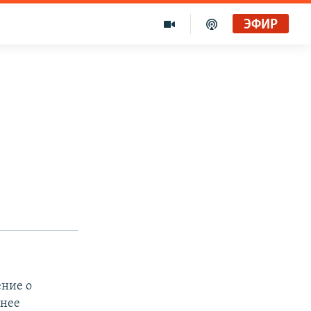
ЭФИР
ение о
анее