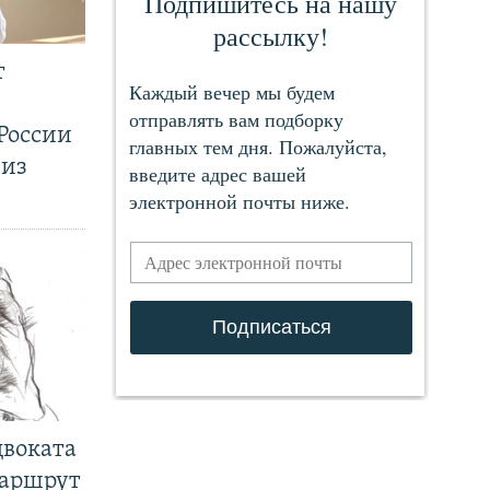
т
России
 из
двоката
маршрут