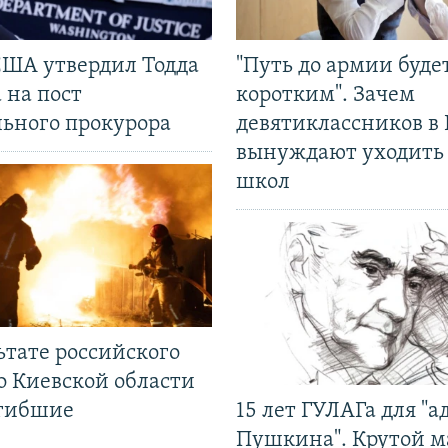
США утвердил Тодда
"Путь до армии буде
 на пост
коротким". Зачем
льного прокурора
девятиклассников в 
вынуждают уходить
школ
ьтате российского
о Киевской области
огибшие
15 лет ГУЛАГа для "а
Пушкина". Крутой 