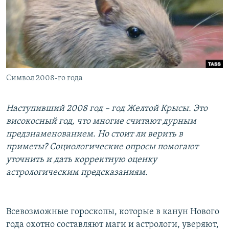
РАСПИСАНИЕ ВЕЩАНИЯ
ПОДПИШИТЕСЬ НА РАССЫЛКУ
СОЦИАЛЬНЫЕ СЕТИ
Символ 2008-го года
Наступивший 2008 год – год Желтой Крысы. Это
високосный год, что многие считают дурным
Все сайты РСЕ/РС
предзнаменованием. Но стоит ли верить в
приметы? Социологические опросы помогают
уточнить и дать корректную оценку
астрологическим предсказаниям.
Всевозможные гороскопы, которые в канун Нового
года охотно составляют маги и астрологи, уверяют,