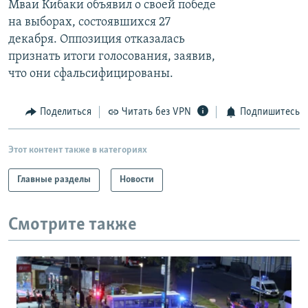
Мваи Кибаки объявил о своей победе
РАСПИСАНИЕ ВЕЩАНИЯ
на выборах, состоявшихся 27
ПОДПИШИТЕСЬ НА РАССЫЛКУ
декабря. Оппозиция отказалась
признать итоги голосования, заявив,
что они сфальсифицированы.
СОЦИАЛЬНЫЕ СЕТИ
Поделиться
Читать без VPN
Подпишитесь
Этот контент также в категориях
Все сайты РСЕ/РС
Главные разделы
Новости
Смотрите также