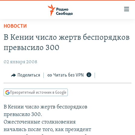
Ссылки
для
упрощенного
НОВОСТИ
ПРОГРАММЫ
доступа
В Кении число жертв беспорядков
ПОДКАСТЫ
Вернуться
превысило 300
к
АВТОРСКИЕ ПРОЕКТЫ
основному
02 января 2008
ЦИТАТЫ СВОБОДЫ
содержанию
Вернутся
МНЕНИЯ
Поделиться
Читать без VPN
к
КУЛЬТУРА
главной
Приоритетный источник в Google
навигации
IDEL.РЕАЛИИ
Вернутся
В Кении число жертв беспорядков
КАВКАЗ.РЕАЛИИ
к
превысило 300.
СЕВЕР.РЕАЛИИ
поиску
Ожесточенные столкновения
начались после того, как президент
СИБИРЬ.РЕАЛИИ