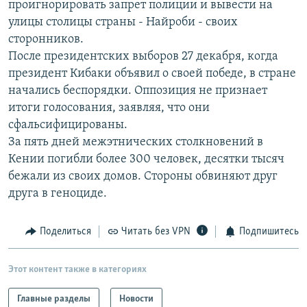
проигнорировать запрет полиции и вывести на
РАСПИСАНИЕ ВЕЩАНИЯ
улицы столицы страны - Найроби - своих
ПОДПИШИТЕСЬ НА РАССЫЛКУ
сторонников.
После президентских выборов 27 декабря, когда
президент Кибаки объявил о своей победе, в стране
СОЦИАЛЬНЫЕ СЕТИ
начались беспорядки. Оппозиция не признает
итоги голосования, заявляя, что они
сфальсифицированы.
За пять дней межэтнических столкновений в
Кении погибли более 300 человек, десятки тысяч
Все сайты РСЕ/РС
бежали из своих домов. Стороны обвиняют друг
друга в геноциде.
Поделиться
Читать без VPN
Подпишитесь
Этот контент также в категориях
Главные разделы
Новости