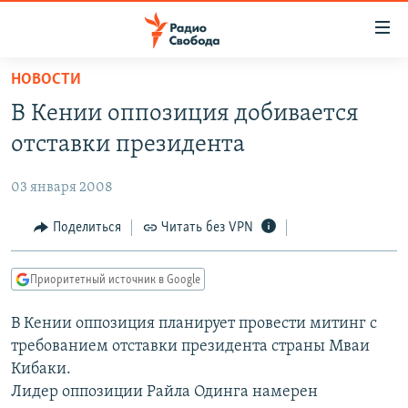
Ссылки
для
упрощенного
НОВОСТИ
ПРОГРАММЫ
доступа
В Кении оппозиция добивается
ПОДКАСТЫ
Вернуться
отставки президента
к
АВТОРСКИЕ ПРОЕКТЫ
основному
03 января 2008
ЦИТАТЫ СВОБОДЫ
содержанию
Вернутся
МНЕНИЯ
Поделиться
Читать без VPN
к
КУЛЬТУРА
главной
Приоритетный источник в Google
навигации
IDEL.РЕАЛИИ
Вернутся
В Кении оппозиция планирует провести митинг с
КАВКАЗ.РЕАЛИИ
к
требованием отставки президента страны Мваи
СЕВЕР.РЕАЛИИ
поиску
Кибаки.
Лидер оппозиции Райла Одинга намерен
СИБИРЬ.РЕАЛИИ