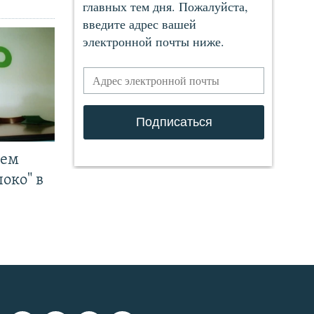
чем
око" в