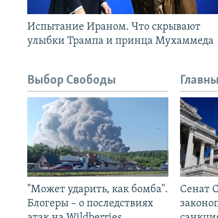
Испытание Ираном. Что скрывают
улыбки Трампа и принца Мухаммеда
Выбор Свободы
Главны
"Может ударить, как бомба".
Сенат 
Блогеры – о последствиях
законо
атак на Wildberries
санкци