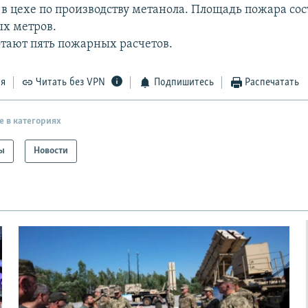
 в цехе по производству метанола. Площадь пожара сос
ых метров.
отают пять пожарных расчетов.
ся
Читать без VPN
Подпишитесь
Распечатать
е в категориях
ы
Новости