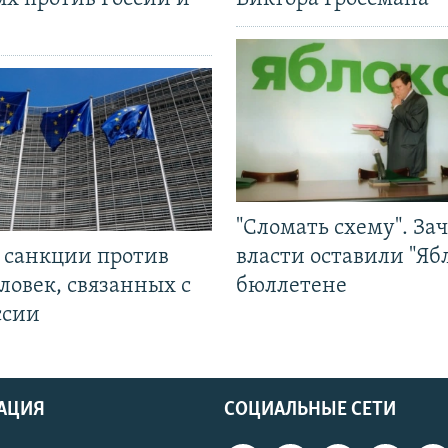
"Сломать схему". За
л санкции против
власти оставили "Ябл
ловек, связанных с
бюллетене
ссии
АЦИЯ
СОЦИАЛЬНЫЕ СЕТИ