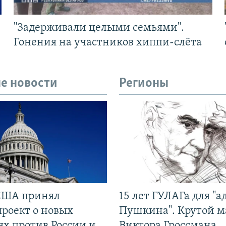
"Задерживали целыми семьями".
Гонения на участников хиппи-слёта
е новости
Регионы
США принял
15 лет ГУЛАГа для "а
проект о новых
Пушкина". Крутой 
ях против России и
Виктора Гроссмана