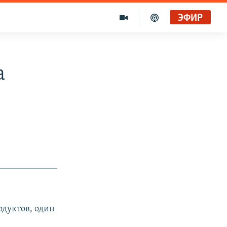
ЭФИР
а
одуктов, один