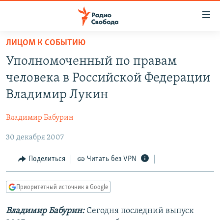
Ссылки
для
упрощенного
ЛИЦОМ К СОБЫТИЮ
ПРОГРАММЫ
доступа
Уполномоченный по правам
ПОДКАСТЫ
Вернуться
человека в Российской Федерации
к
АВТОРСКИЕ ПРОЕКТЫ
Владимир Лукин
основному
ЦИТАТЫ СВОБОДЫ
содержанию
Владимир Бабурин
Вернутся
МНЕНИЯ
к
30 декабря 2007
КУЛЬТУРА
главной
навигации
IDEL.РЕАЛИИ
Поделиться
Читать без VPN
Вернутся
КАВКАЗ.РЕАЛИИ
к
Приоритетный источник в Google
СЕВЕР.РЕАЛИИ
поиску
Владимир Бабурин:
Сегодня последний выпуск
СИБИРЬ.РЕАЛИИ