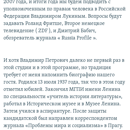
2007 года, и итоги года мы будем подводить с
РАСПИСАНИЕ ВЕЩАНИЯ
уполномоченным по правам человека в Российской
ПОДПИШИТЕСЬ НА РАССЫЛКУ
Федерации Владимиром Лукиным. Вопросы будут
задавать Роланд Фритше, Второе немецкое
телевидение ( ZDF ), и Дмитрий Бабич,
СОЦИАЛЬНЫЕ СЕТИ
обозреватель журнала « Russia Profile ».
И хотя Владимир Петрович далеко не первый раз в
этой студии и в этой программе, но традиция
Все сайты РСЕ/РС
требует от меня напомнить биографию нашего
гостя. Родился 13 июля 1937 года, так что в этом году
отметил юбилей. Закончил МГПИ имени Ленина
по специальности «учитель истории литературы»,
работал в Историческом музее и в Музее Ленина.
Затем учился в аспирантуре. После защиты
кандидатской был направлен корреспондентом
журнала «Проблемы мира и социализма» в Прагу.