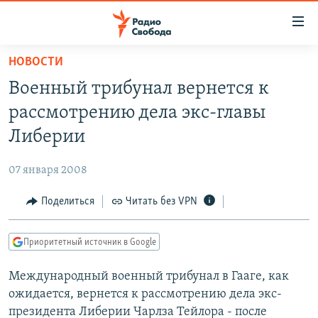
Ссылки
для
упрощенного
НОВОСТИ
ПРОГРАММЫ
доступа
Военный трибунал вернется к
ПОДКАСТЫ
Вернуться
рассмотрению дела экс-главы
к
АВТОРСКИЕ ПРОЕКТЫ
Либерии
основному
ЦИТАТЫ СВОБОДЫ
содержанию
07 января 2008
Вернутся
МНЕНИЯ
к
Поделиться
Читать без VPN
КУЛЬТУРА
главной
навигации
IDEL.РЕАЛИИ
Приоритетный источник в Google
Вернутся
КАВКАЗ.РЕАЛИИ
к
Международный военный трибунал в Гааге, как
СЕВЕР.РЕАЛИИ
поиску
ожидается, вернется к рассмотрению дела экс-
СИБИРЬ.РЕАЛИИ
президента Либерии Чарлза Тейлора - после