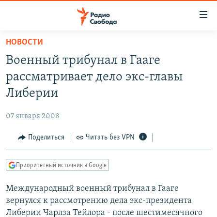
Ссылки
для
упрощенного
НОВОСТИ
ПРОГРАММЫ
доступа
Военный трибунал в Гааге
ПОДКАСТЫ
Вернуться
рассматривает дело экс-главы
к
АВТОРСКИЕ ПРОЕКТЫ
Либерии
основному
ЦИТАТЫ СВОБОДЫ
содержанию
07 января 2008
Вернутся
МНЕНИЯ
к
Поделиться
Читать без VPN
КУЛЬТУРА
главной
навигации
IDEL.РЕАЛИИ
Приоритетный источник в Google
Вернутся
КАВКАЗ.РЕАЛИИ
к
Международный военный трибунал в Гааге
СЕВЕР.РЕАЛИИ
поиску
вернулся к рассмотрению дела экс-президента
СИБИРЬ.РЕАЛИИ
Либерии Чарлза Тейлора - после шестимесячного