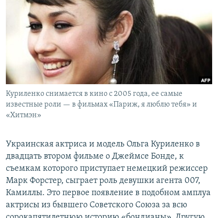
РАСПИСАНИЕ ВЕЩАНИЯ
ПОДПИШИТЕСЬ НА РАССЫЛКУ
СОЦИАЛЬНЫЕ СЕТИ
Куриленко снимается в кино с 2005 года, ее самые
известные роли — в фильмах «Париж, я люблю тебя» и
«Хитмэн»
Все сайты РСЕ/РС
Украинская актриса и модель Ольга Куриленко в
двадцать втором фильме о Джеймсе Бонде, к
съемкам которого приступает немецкий режиссер
Марк Форстер, сыграет роль девушки агента 007,
Камиллы. Это первое появление в подобном амплуа
актрисы из бывшего Советского Союза за всю
сорокапятилетнюю историю «бондианы». Другую