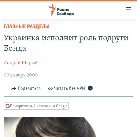
Ссылки
для
упрощенного
ГЛАВНЫЕ РАЗДЕЛЫ
ПРОГРАММЫ
доступа
Украинка исполнит роль подруги
ПОДКАСТЫ
Вернуться
Бонда
к
АВТОРСКИЕ ПРОЕКТЫ
основному
Андрей Шарый
ЦИТАТЫ СВОБОДЫ
содержанию
Вернутся
09 января 2008
МНЕНИЯ
к
КУЛЬТУРА
Поделиться
Читать без VPN
главной
навигации
IDEL.РЕАЛИИ
Вернутся
Приоритетный источник в Google
КАВКАЗ.РЕАЛИИ
к
СЕВЕР.РЕАЛИИ
поиску
СИБИРЬ.РЕАЛИИ