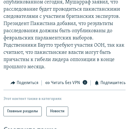
опубликованном сегодня, Мушарраф заявил, что
РАСПИСАНИЕ ВЕЩАНИЯ
расследование будет проводиться пакистанскими
ПОДПИШИТЕСЬ НА РАССЫЛКУ
следователями с участием британских экспертов.
Президент Пакистана добавил, что результаты
расследования должны быть опубликованы до
СОЦИАЛЬНЫЕ СЕТИ
февральских парламентских выборов.
Родственники Бхутто требуют участия ООН, так как
считают, что пакистанские власти могут быть
причастны к гибели лидера оппозиции в конце
прошлого месяца.
Все сайты РСЕ/РС
Поделиться
Читать без VPN
Подпишитесь
Этот контент также в категориях
Главные разделы
Новости