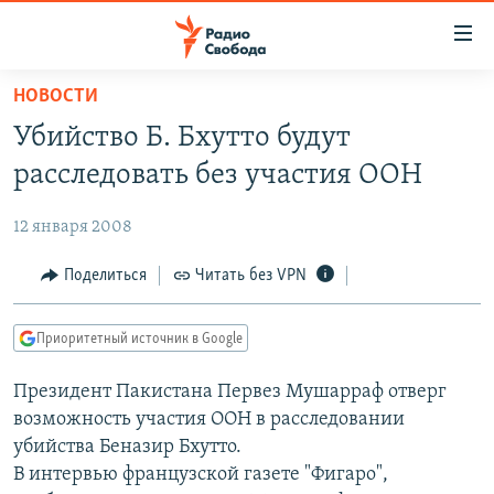
Ссылки
для
упрощенного
НОВОСТИ
ПРОГРАММЫ
доступа
Убийство Б. Бхутто будут
ПОДКАСТЫ
Вернуться
расследовать без участия ООН
к
АВТОРСКИЕ ПРОЕКТЫ
основному
12 января 2008
ЦИТАТЫ СВОБОДЫ
содержанию
Вернутся
МНЕНИЯ
Поделиться
Читать без VPN
к
КУЛЬТУРА
главной
Приоритетный источник в Google
навигации
IDEL.РЕАЛИИ
Вернутся
Президент Пакистана Первез Мушарраф отверг
КАВКАЗ.РЕАЛИИ
к
возможность участия ООН в расследовании
СЕВЕР.РЕАЛИИ
поиску
убийства Беназир Бхутто.
В интервью французской газете "Фигаро",
СИБИРЬ.РЕАЛИИ