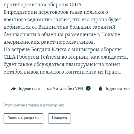
противоракетной обороны США.
РАСПИСАНИЕ ВЕЩАНИЯ
В преддверии переговоров глава польского
ПОДПИШИТЕСЬ НА РАССЫЛКУ
военного ведомства заявил, что его страна будет
добиваться от Вашингтона больших гарантий
СОЦИАЛЬНЫЕ СЕТИ
безопасности в обмен на размещение в Польше
американских ракет-перехватчиков.
На встрече Богдана Клиха с министром обороны
США Робертом Гейтсом во вторник, как ожидается,
будет также обсуждаться планирумый на конец
октября вывод польского контингента из Ирака.
Все сайты РСЕ/РС
Поделиться
Читать без VPN
Подпишитесь
Этот контент также в категориях
Главные разделы
Новости