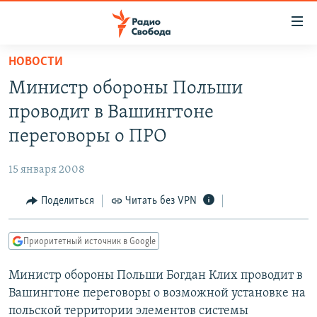
Ссылки
для
упрощенного
НОВОСТИ
ПРОГРАММЫ
доступа
Министр обороны Польши
ПОДКАСТЫ
Вернуться
проводит в Вашингтоне
к
АВТОРСКИЕ ПРОЕКТЫ
переговоры о ПРО
основному
ЦИТАТЫ СВОБОДЫ
содержанию
15 января 2008
Вернутся
МНЕНИЯ
к
Поделиться
Читать без VPN
КУЛЬТУРА
главной
навигации
IDEL.РЕАЛИИ
Приоритетный источник в Google
Вернутся
КАВКАЗ.РЕАЛИИ
к
Министр обороны Польши Богдан Клих проводит в
СЕВЕР.РЕАЛИИ
поиску
Вашингтоне переговоры о возможной установке на
СИБИРЬ.РЕАЛИИ
польской территории элементов системы