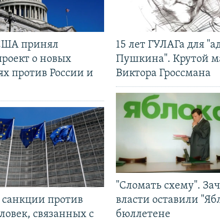
США принял
15 лет ГУЛАГа для "а
проект о новых
Пушкина". Крутой 
ях против России и
Виктора Гроссмана
"Сломать схему". За
л санкции против
власти оставили "Ябл
ловек, связанных с
бюллетене