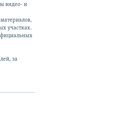
ы видео- и
 материалов,
ых участках.
 официальных
лей, за