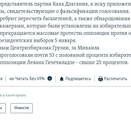
представитель партии Каха Дзагания, к иску приложен
ы, свидетельствующие о фальсификации голосования.
ребуют пересчета бюллетеней, а также обнародования
камерами, которые были установлены на избирательн
 прекращаются массовые протесты оппозиции против
президентских выборов 5 января.
ным Центризбиркома Грузии, за Михаила
роголосовали почти 53 с половиной процента избирате
 оппозиции Левана Гачечиладзе - свыше 25 процентов.
ся
Читать без VPN
Подпишитесь
Распечатать
е в категориях
ы
Новости