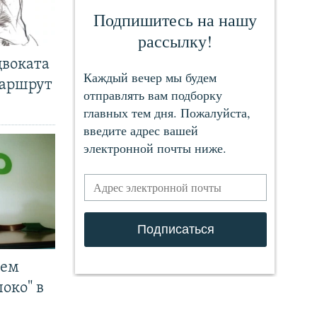
двоката
маршрут
чем
око" в