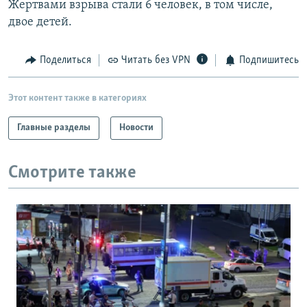
Жертвами взрыва стали 6 человек, в том числе,
РАСПИСАНИЕ ВЕЩАНИЯ
двое детей.
ПОДПИШИТЕСЬ НА РАССЫЛКУ
Поделиться
Читать без VPN
Подпишитесь
СОЦИАЛЬНЫЕ СЕТИ
Этот контент также в категориях
Главные разделы
Новости
Все сайты РСЕ/РС
Смотрите также