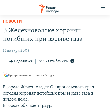
Ссылки
для
упрощенного
НОВОСТИ
ПРОГРАММЫ
доступа
В Железноводске хоронят
ПОДКАСТЫ
Вернуться
погибших при взрыве газа
к
АВТОРСКИЕ ПРОЕКТЫ
основному
16 января 2008
ЦИТАТЫ СВОБОДЫ
содержанию
Вернутся
МНЕНИЯ
Поделиться
Читать без VPN
к
КУЛЬТУРА
главной
Приоритетный источник в Google
навигации
IDEL.РЕАЛИИ
Вернутся
В городе Железноводск Ставропольского края
КАВКАЗ.РЕАЛИИ
к
сегодня хоронят погибших при взрыве газа в
СЕВЕР.РЕАЛИИ
поиску
жилом доме.
В городе объявлен траур.
СИБИРЬ.РЕАЛИИ