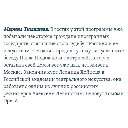
РАСПИСАНИЕ ВЕЩАНИЯ
ПОДПИШИТЕСЬ НА РАССЫЛКУ
Марина Тимашева:
В гостях у этой программы уже
СОЦИАЛЬНЫЕ СЕТИ
побывали некоторые граждане иностранных
государств, связавшие свою судьбу с Россией и ее
искусством. Сегодня я продолжу тему: вы услышите
беседу Павла Подкладова с актрисой, которая
оставила свой дом и вот уже пять лет живет в
Все сайты РСЕ/РС
Москве. Закончив курс Леонида Хейфеца в
Российской академии театрального искусства, она
работает с одним из лучших российских
режиссеров Алексеем Левинским. Ее зовут Том
о
ми
Орит
а
.