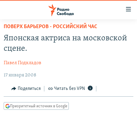
Ссылки
для
упрощенного
ПОВЕРХ БАРЬЕРОВ - РОССИЙСКИЙ ЧАС
ПРОГРАММЫ
доступа
Японская актриса на московской
ПОДКАСТЫ
Вернуться
сцене.
к
АВТОРСКИЕ ПРОЕКТЫ
основному
Павел Подкладов
ЦИТАТЫ СВОБОДЫ
содержанию
Вернутся
17 января 2008
МНЕНИЯ
к
КУЛЬТУРА
Поделиться
Читать без VPN
главной
навигации
IDEL.РЕАЛИИ
Вернутся
Приоритетный источник в Google
КАВКАЗ.РЕАЛИИ
к
СЕВЕР.РЕАЛИИ
поиску
СИБИРЬ.РЕАЛИИ