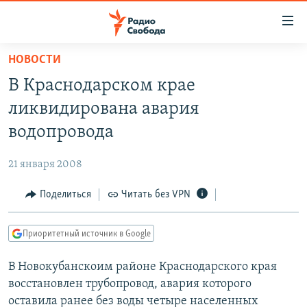
Ссылки
для
упрощенного
НОВОСТИ
ПРОГРАММЫ
доступа
В Краснодарском крае
ПОДКАСТЫ
Вернуться
ликвидирована авария
к
АВТОРСКИЕ ПРОЕКТЫ
водопровода
основному
ЦИТАТЫ СВОБОДЫ
содержанию
21 января 2008
Вернутся
МНЕНИЯ
к
Поделиться
Читать без VPN
КУЛЬТУРА
главной
навигации
IDEL.РЕАЛИИ
Приоритетный источник в Google
Вернутся
КАВКАЗ.РЕАЛИИ
к
В Новокубанскоим районе Краснодарского края
СЕВЕР.РЕАЛИИ
поиску
восстановлен трубопровод, авария которого
СИБИРЬ.РЕАЛИИ
оставила ранее без воды четыре населенных