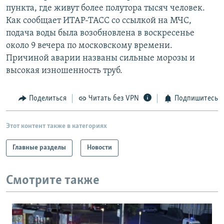
пункта, где живут более полутора тысяч человек.
РАСПИСАНИЕ ВЕЩАНИЯ
Как сообщает ИТАР-ТАСС со ссылкой на МЧС,
ПОДПИШИТЕСЬ НА РАССЫЛКУ
подача воды была возобновлена в воскресенье
около 9 вечера по московскому времени.
СОЦИАЛЬНЫЕ СЕТИ
Причиной аварии названы сильные морозы и
высокая изношенность труб.
Поделиться
Читать без VPN
Подпишитесь
Все сайты РСЕ/РС
Этот контент также в категориях
Главные разделы
Новости
Смотрите также