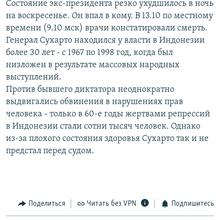
Состояние экс-президента резко ухудшилось в ночь
РАСПИСАНИЕ ВЕЩАНИЯ
на воскресенье. Он впал в кому. В 13.10 по местному
ПОДПИШИТЕСЬ НА РАССЫЛКУ
времени (9.10 мск) врачи констатировали смерть.
Генерал Сухарто находился у власти в Индонезии
более 30 лет - с 1967 по 1998 год, когда был
СОЦИАЛЬНЫЕ СЕТИ
низложен в результате массовых народных
выступлений.
Против бывшего диктатора неоднократно
выдвигались обвинения в нарушениях прав
человека - только в 60-е годы жертвами репрессий
Все сайты РСЕ/РС
в Индонезии стали сотни тысяч человек. Однако
из-за плохого состояния здоровья Сухарто так и не
предстал перед судом.
Поделиться
Читать без VPN
Подпишитесь