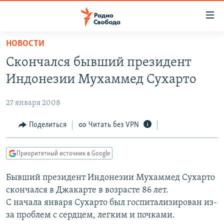
Ссылки
для
упрощенного
НОВОСТИ
ПРОГРАММЫ
доступа
Скончался бывший президент
ПОДКАСТЫ
Вернуться
Индонезии Мухаммед Сухарто
к
АВТОРСКИЕ ПРОЕКТЫ
основному
27 января 2008
ЦИТАТЫ СВОБОДЫ
содержанию
Вернутся
МНЕНИЯ
Поделиться
Читать без VPN
к
КУЛЬТУРА
главной
Приоритетный источник в Google
навигации
IDEL.РЕАЛИИ
Вернутся
Бывший президент Индонезии Мухаммед Сухарто
КАВКАЗ.РЕАЛИИ
к
скончался в Джакарте в возрасте 86 лет.
СЕВЕР.РЕАЛИИ
поиску
С начала января Сухарто был госпитализирован из-
за проблем с сердцем, легким и почками.
СИБИРЬ.РЕАЛИИ