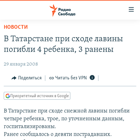
Ссылки
для
упрощенного
НОВОСТИ
ПРОГРАММЫ
доступа
В Татарстане при сходе лавины
ПОДКАСТЫ
Вернуться
погибли 4 ребенка, 3 ранены
к
АВТОРСКИЕ ПРОЕКТЫ
основному
29 января 2008
ЦИТАТЫ СВОБОДЫ
содержанию
Вернутся
МНЕНИЯ
Поделиться
Читать без VPN
к
КУЛЬТУРА
главной
Приоритетный источник в Google
навигации
IDEL.РЕАЛИИ
Вернутся
В Татарстане при сходе снежной лавины погибли
КАВКАЗ.РЕАЛИИ
к
четыре ребенка, трое, по уточненным данным,
СЕВЕР.РЕАЛИИ
поиску
госпитализированы.
Ранее сообщалось о девяти пострадавших.
СИБИРЬ.РЕАЛИИ