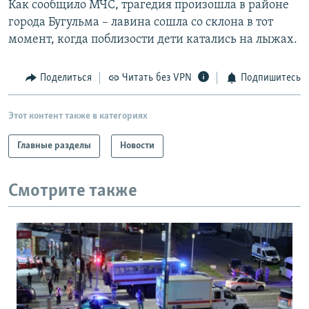
Как сообщило МЧС, трагедия произошла в районе
РАСПИСАНИЕ ВЕЩАНИЯ
города Бугульма – лавина сошла со склона в тот
ПОДПИШИТЕСЬ НА РАССЫЛКУ
момент, когда поблизости дети катались на лыжах.
СОЦИАЛЬНЫЕ СЕТИ
Поделиться
Читать без VPN
Подпишитесь
Этот контент также в категориях
Главные разделы
Новости
Все сайты РСЕ/РС
Смотрите также