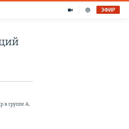
ЭФИР
аций
 в группе А.