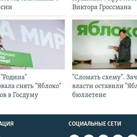
ссии
Виктора Гроссмана
"Родина"
"Сломать схему". За
вала снять "Яблоко"
власти оставили "Ябл
ов в Госдуму
бюллетене
АЦИЯ
СОЦИАЛЬНЫЕ СЕТИ