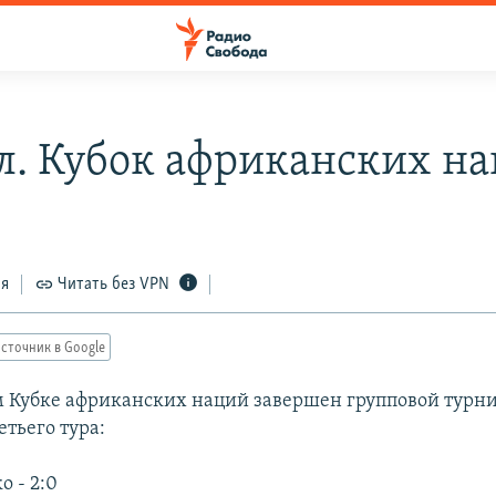
л. Кубок африканских н
ся
Читать без VPN
сточник в Google
-м Кубке африканских наций завершен групповой турнир
етьего тура:
о - 2:0