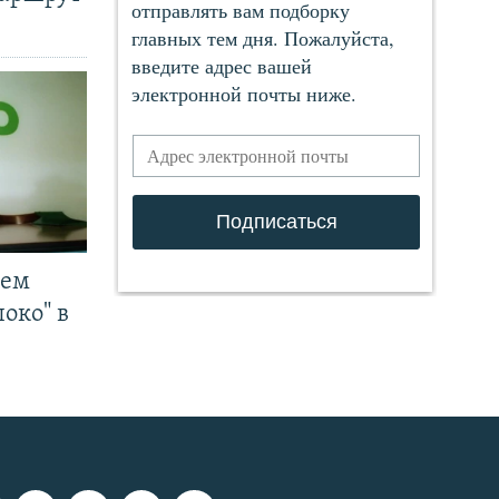
чем
око" в