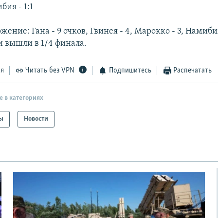
бия - 1:1
жение: Гана - 9 очков, Гвинея - 4, Марокко - 3, Намиби
и вышли в 1/4 финала.
ся
Читать без VPN
Подпишитесь
Распечатать
е в категориях
ы
Новости