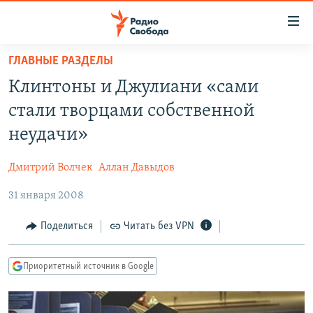
Ссылки
для
упрощенного
ГЛАВНЫЕ РАЗДЕЛЫ
ПРОГРАММЫ
доступа
Клинтоны и Джулиани «сами
ПОДКАСТЫ
Вернуться
стали творцами собственной
к
АВТОРСКИЕ ПРОЕКТЫ
неудачи»
основному
ЦИТАТЫ СВОБОДЫ
содержанию
Дмитрий Волчек
Аллан Давыдов
Вернутся
МНЕНИЯ
к
31 января 2008
КУЛЬТУРА
главной
навигации
IDEL.РЕАЛИИ
Поделиться
Читать без VPN
Вернутся
КАВКАЗ.РЕАЛИИ
к
Приоритетный источник в Google
СЕВЕР.РЕАЛИИ
поиску
СИБИРЬ.РЕАЛИИ