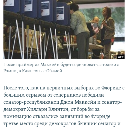
РАСПИСАНИЕ ВЕЩАНИЯ
ПОДПИШИТЕСЬ НА РАССЫЛКУ
СОЦИАЛЬНЫЕ СЕТИ
После праймериз Маккейн будет соревноваться только с
Все сайты РСЕ/РС
Ромни, а Клинтон - с Обамой
После того, как на первичных выборах во Флориде с
большим отрывом от соперников победили
сенатор-республиканец Джон Маккейн и сенатор-
демократ Хиллари Клинтон, от борьбы за
номинацию отказались занявший во Флориде
третье место среди демократов бывший сенатор и