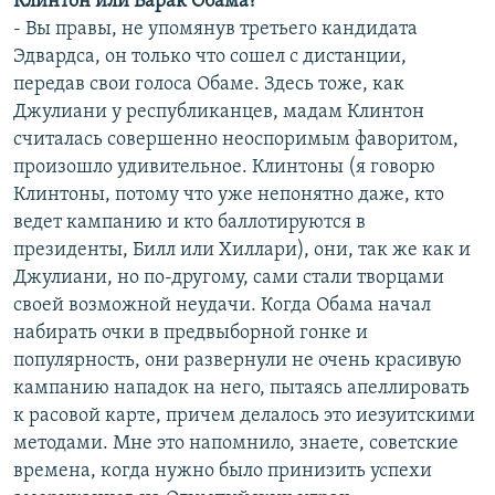
Клинтон или Барак Обама?
- Вы правы, не упомянув третьего кандидата
Эдвардса, он только что сошел с дистанции,
передав свои голоса Обаме. Здесь тоже, как
Джулиани у республиканцев, мадам Клинтон
считалась совершенно неоспоримым фаворитом,
произошло удивительное. Клинтоны (я говорю
Клинтоны, потому что уже непонятно даже, кто
ведет кампанию и кто баллотируются в
президенты, Билл или Хиллари), они, так же как и
Джулиани, но по-другому, сами стали творцами
своей возможной неудачи. Когда Обама начал
набирать очки в предвыборной гонке и
популярность, они развернули не очень красивую
кампанию нападок на него, пытаясь апеллировать
к расовой карте, причем делалось это иезуитскими
методами. Мне это напомнило, знаете, советские
времена, когда нужно было принизить успехи