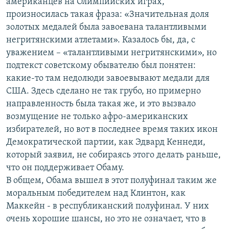
американцев на Олимпийских играх,
произносилась такая фраза: «Значительная доля
золотых медалей была завоевана талантливыми
негритянскими атлетами». Казалось бы, да, с
уважением – «талантливыми негритянскими», но
подтекст советскому обывателю был понятен:
какие-то там недолюди завоевывают медали для
США. Здесь сделано не так грубо, но примерно
направленность была такая же, и это вызвало
возмущение не только афро-американских
избирателей, но вот в последнее время таких икон
Демократической партии, как Эдвард Кеннеди,
который заявил, не собираясь этого делать раньше,
что он поддерживает Обаму.
В общем, Обама вышел в этот полуфинал таким же
моральным победителем над Клинтон, как
Маккейн - в республиканский полуфинал. У них
очень хорошие шансы, но это не означает, что в