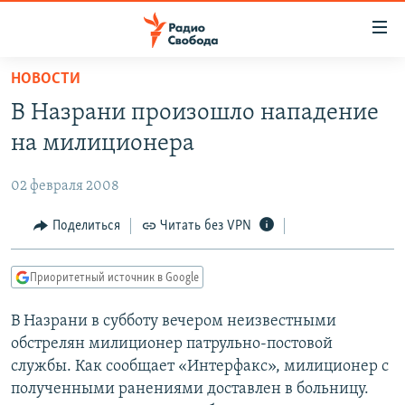
Ссылки
для
упрощенного
НОВОСТИ
ПРОГРАММЫ
доступа
В Назрани произошло нападение
ПОДКАСТЫ
Вернуться
на милиционера
к
АВТОРСКИЕ ПРОЕКТЫ
основному
02 февраля 2008
ЦИТАТЫ СВОБОДЫ
содержанию
Вернутся
МНЕНИЯ
Поделиться
Читать без VPN
к
КУЛЬТУРА
главной
Приоритетный источник в Google
навигации
IDEL.РЕАЛИИ
Вернутся
В Назрани в субботу вечером неизвестными
КАВКАЗ.РЕАЛИИ
к
обстрелян милиционер патрульно-постовой
СЕВЕР.РЕАЛИИ
поиску
службы. Как сообщает «Интерфакс», милиционер с
полученными ранениями доставлен в больницу.
СИБИРЬ.РЕАЛИИ