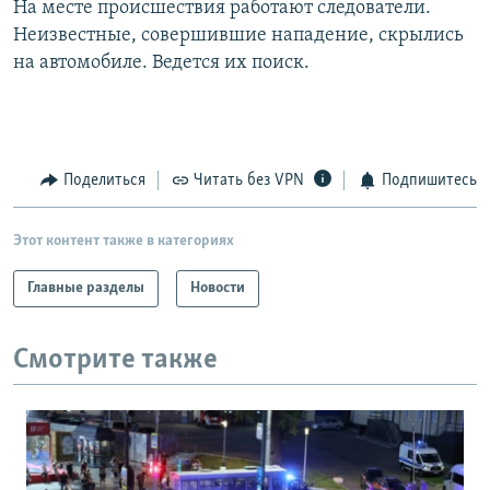
На месте происшествия работают следователи.
РАСПИСАНИЕ ВЕЩАНИЯ
Неизвестные, совершившие нападение, скрылись
ПОДПИШИТЕСЬ НА РАССЫЛКУ
на автомобиле. Ведется их поиск.
СОЦИАЛЬНЫЕ СЕТИ
Поделиться
Читать без VPN
Подпишитесь
Этот контент также в категориях
Все сайты РСЕ/РС
Главные разделы
Новости
Смотрите также