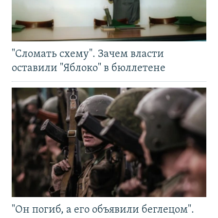
"Сломать схему". Зачем власти
оставили "Яблоко" в бюллетене
"Он погиб, а его объявили беглецом".