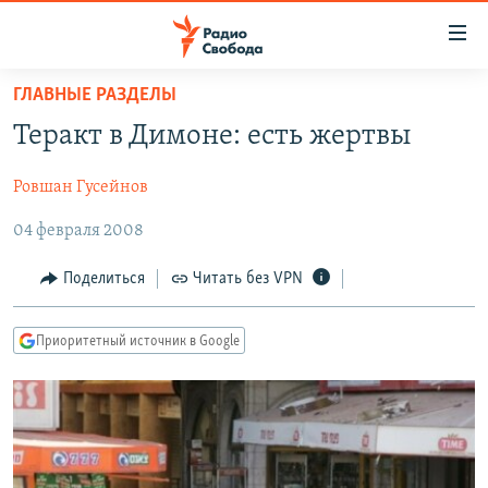
Ссылки
для
упрощенного
ГЛАВНЫЕ РАЗДЕЛЫ
ПРОГРАММЫ
доступа
Теракт в Димоне: есть жертвы
ПОДКАСТЫ
Вернуться
к
Ровшан Гусейнов
АВТОРСКИЕ ПРОЕКТЫ
основному
04 февраля 2008
ЦИТАТЫ СВОБОДЫ
содержанию
Вернутся
МНЕНИЯ
Поделиться
Читать без VPN
к
КУЛЬТУРА
главной
Приоритетный источник в Google
навигации
IDEL.РЕАЛИИ
Вернутся
КАВКАЗ.РЕАЛИИ
к
СЕВЕР.РЕАЛИИ
поиску
СИБИРЬ.РЕАЛИИ