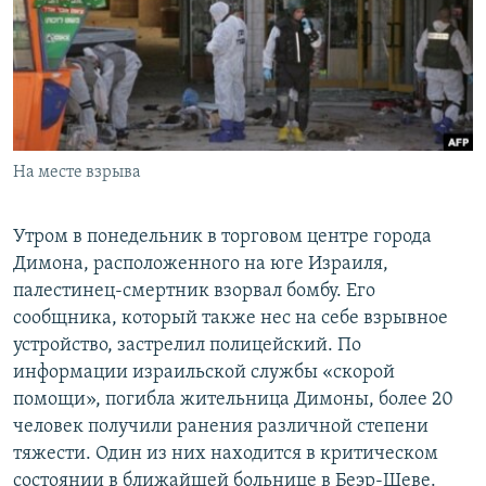
РАСПИСАНИЕ ВЕЩАНИЯ
ПОДПИШИТЕСЬ НА РАССЫЛКУ
СОЦИАЛЬНЫЕ СЕТИ
На месте взрыва
Утром в понедельник в торговом центре города
Димона, расположенного на юге Израиля,
Все сайты РСЕ/РС
палестинец-смертник взорвал бомбу. Его
сообщника, который также нес на себе взрывное
устройство, застрелил полицейский. По
информации израильской службы «скорой
помощи», погибла жительница Димоны, более 20
человек получили ранения различной степени
тяжести. Один из них находится в критическом
состоянии в ближайшей больнице в Беэр-Шеве.