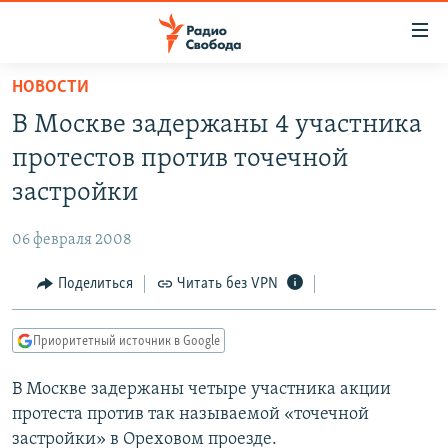
Ссылки
для
упрощенного
НОВОСТИ
ПРОГРАММЫ
доступа
В Москве задержаны 4 участника
ПОДКАСТЫ
Вернуться
протестов против точечной
к
АВТОРСКИЕ ПРОЕКТЫ
застройки
основному
ЦИТАТЫ СВОБОДЫ
содержанию
06 февраля 2008
Вернутся
МНЕНИЯ
к
Поделиться
Читать без VPN
КУЛЬТУРА
главной
навигации
IDEL.РЕАЛИИ
Приоритетный источник в Google
Вернутся
КАВКАЗ.РЕАЛИИ
к
В Москве задержаны четыре участника акции
СЕВЕР.РЕАЛИИ
поиску
протеста против так называемой «точечной
СИБИРЬ.РЕАЛИИ
застройки» в Ореховом проезде.