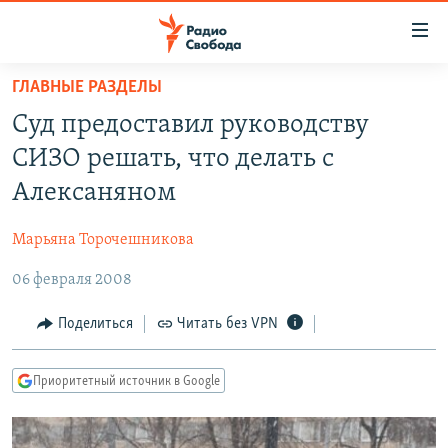
Ссылки
для
упрощенного
ГЛАВНЫЕ РАЗДЕЛЫ
ПРОГРАММЫ
доступа
Суд предоставил руководству
ПОДКАСТЫ
Вернуться
СИЗО решать, что делать с
к
АВТОРСКИЕ ПРОЕКТЫ
Алексаняном
основному
ЦИТАТЫ СВОБОДЫ
содержанию
Марьяна Торочешникова
Вернутся
МНЕНИЯ
к
06 февраля 2008
КУЛЬТУРА
главной
навигации
IDEL.РЕАЛИИ
Поделиться
Читать без VPN
Вернутся
КАВКАЗ.РЕАЛИИ
к
Приоритетный источник в Google
СЕВЕР.РЕАЛИИ
поиску
СИБИРЬ.РЕАЛИИ