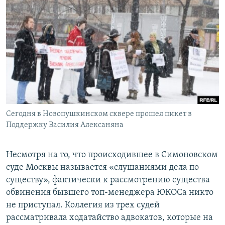
РАСПИСАНИЕ ВЕЩАНИЯ
ПОДПИШИТЕСЬ НА РАССЫЛКУ
СОЦИАЛЬНЫЕ СЕТИ
Сегодня в Новопушкинском сквере прошел пикет в
Все сайты РСЕ/РС
Поддержку Василия Алексаняна
Несмотря на то, что происходившее в Симоновском
суде Москвы называется «слушаниями дела по
существу», фактически к рассмотрению существа
обвинения бывшего топ-менеджера ЮКОСа никто
не приступал. Коллегия из трех судей
рассматривала ходатайство адвокатов, которые на