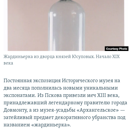
РАСПИСАНИЕ ВЕЩАНИЯ
ПОДПИШИТЕСЬ НА РАССЫЛКУ
СОЦИАЛЬНЫЕ СЕТИ
Жардиньерка из дворца князей Юсуповых. Начало XIX
века
Все сайты РСЕ/РС
Постоянная экспозиция Исторического музея на
два месяца пополнилась новыми уникальными
экспонатами. Из Пскова привезли меч XIII века,
принадлежавший легендарному правителю города
Довмонту, а из музея-усадьбы «Архангельское» —
затейливый предмет декоративного убранства под
названием «жардиньерка».