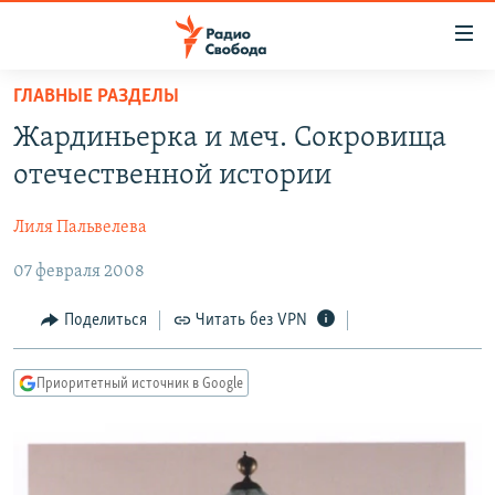
Ссылки
для
упрощенного
ГЛАВНЫЕ РАЗДЕЛЫ
ПРОГРАММЫ
доступа
Жардиньерка и меч. Сокровища
ПОДКАСТЫ
Вернуться
отечественной истории
к
АВТОРСКИЕ ПРОЕКТЫ
основному
Лиля Пальвелева
ЦИТАТЫ СВОБОДЫ
содержанию
Вернутся
07 февраля 2008
МНЕНИЯ
к
КУЛЬТУРА
Поделиться
Читать без VPN
главной
навигации
IDEL.РЕАЛИИ
Вернутся
Приоритетный источник в Google
КАВКАЗ.РЕАЛИИ
к
СЕВЕР.РЕАЛИИ
поиску
СИБИРЬ.РЕАЛИИ