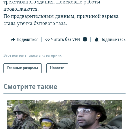
трехэтажного здания. Поисковые работы
РАСПИСАНИЕ ВЕЩАНИЯ
продолжаются.
ПОДПИШИТЕСЬ НА РАССЫЛКУ
По предварительным данным, причиной взрыва
стала утечка бытового газа.
СОЦИАЛЬНЫЕ СЕТИ
Поделиться
Читать без VPN
Подпишитесь
Этот контент также в категориях
Главные разделы
Новости
Все сайты РСЕ/РС
Смотрите также