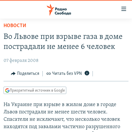
Ссылки
для
упрощенного
НОВОСТИ
ПРОГРАММЫ
доступа
Во Львове при взрыве газа в доме
ПОДКАСТЫ
Вернуться
пострадали не менее 6 человек
к
АВТОРСКИЕ ПРОЕКТЫ
основному
07 февраля 2008
ЦИТАТЫ СВОБОДЫ
содержанию
Вернутся
МНЕНИЯ
Поделиться
Читать без VPN
к
КУЛЬТУРА
главной
Приоритетный источник в Google
навигации
IDEL.РЕАЛИИ
Вернутся
На Украине при взрыве в жилом доме в городе
КАВКАЗ.РЕАЛИИ
к
Львов пострадали не менее шести человек.
СЕВЕР.РЕАЛИИ
поиску
Спасатели не исключают, что несколько человек
находятся под завалами частично разрушенного
СИБИРЬ.РЕАЛИИ