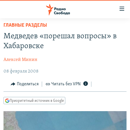
Ссылки
для
упрощенного
ГЛАВНЫЕ РАЗДЕЛЫ
ПРОГРАММЫ
доступа
Медведев «порешал вопросы» в
ПОДКАСТЫ
Вернуться
Хабаровске
к
АВТОРСКИЕ ПРОЕКТЫ
основному
Алексей Минин
ЦИТАТЫ СВОБОДЫ
содержанию
Вернутся
08 февраля 2008
МНЕНИЯ
к
КУЛЬТУРА
Поделиться
Читать без VPN
главной
навигации
IDEL.РЕАЛИИ
Вернутся
Приоритетный источник в Google
КАВКАЗ.РЕАЛИИ
к
СЕВЕР.РЕАЛИИ
поиску
СИБИРЬ.РЕАЛИИ