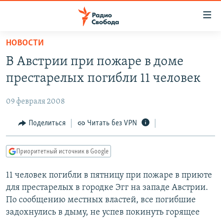
Ссылки
для
упрощенного
НОВОСТИ
ПРОГРАММЫ
доступа
В Австрии при пожаре в доме
ПОДКАСТЫ
Вернуться
престарелых погибли 11 человек
к
АВТОРСКИЕ ПРОЕКТЫ
основному
09 февраля 2008
ЦИТАТЫ СВОБОДЫ
содержанию
Вернутся
МНЕНИЯ
Поделиться
Читать без VPN
к
КУЛЬТУРА
главной
Приоритетный источник в Google
навигации
IDEL.РЕАЛИИ
Вернутся
11 человек погибли в пятницу при пожаре в приюте
КАВКАЗ.РЕАЛИИ
к
для престарелых в городке Эгг на западе Австрии.
СЕВЕР.РЕАЛИИ
поиску
По сообщению местных властей, все погибшие
задохнулись в дыму, не успев покинуть горящее
СИБИРЬ.РЕАЛИИ