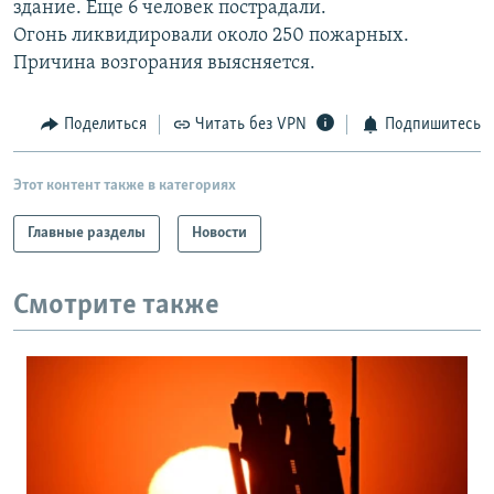
здание. Еще 6 человек пострадали.
РАСПИСАНИЕ ВЕЩАНИЯ
Огонь ликвидировали около 250 пожарных.
ПОДПИШИТЕСЬ НА РАССЫЛКУ
Причина возгорания выясняется.
СОЦИАЛЬНЫЕ СЕТИ
Поделиться
Читать без VPN
Подпишитесь
Этот контент также в категориях
Главные разделы
Новости
Все сайты РСЕ/РС
Смотрите также