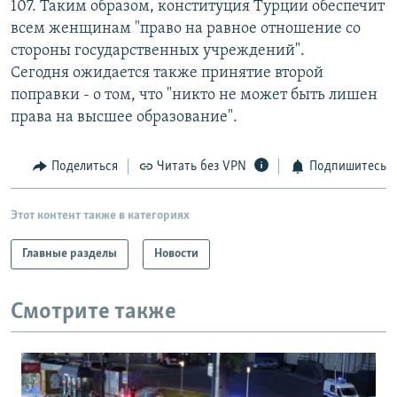
107. Таким образом, конституция Турции обеспечит
РАСПИСАНИЕ ВЕЩАНИЯ
всем женщинам "право на равное отношение со
ПОДПИШИТЕСЬ НА РАССЫЛКУ
стороны государственных учреждений".
Сегодня ожидается также принятие второй
поправки - о том, что "никто не может быть лишен
СОЦИАЛЬНЫЕ СЕТИ
права на высшее образование".
Поделиться
Читать без VPN
Подпишитесь
Все сайты РСЕ/РС
Этот контент также в категориях
Главные разделы
Новости
Смотрите также