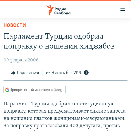
Ссылки
для
упрощенного
НОВОСТИ
ПРОГРАММЫ
доступа
Парламент Турции одобрил
ПОДКАСТЫ
Вернуться
поправку о ношении хиджабов
к
АВТОРСКИЕ ПРОЕКТЫ
основному
09 февраля 2008
ЦИТАТЫ СВОБОДЫ
содержанию
Вернутся
МНЕНИЯ
Поделиться
Читать без VPN
к
КУЛЬТУРА
главной
Приоритетный источник в Google
навигации
IDEL.РЕАЛИИ
Вернутся
Парламент Турции одобрил конституционную
КАВКАЗ.РЕАЛИИ
к
поправку, которая предусматривает снятие запрета
СЕВЕР.РЕАЛИИ
поиску
на ношение платков женщинами-мусульманками.
За поправку проголосовали 403 депутата, против -
СИБИРЬ.РЕАЛИИ