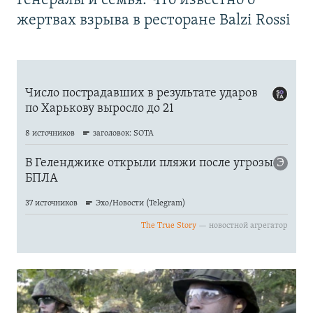
Генералы и семья. Что известно о
жертвах взрыва в ресторане Balzi Rossi