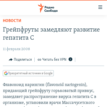
Ссылки
для
упрощенного
НОВОСТИ
ПРОГРАММЫ
доступа
Грейпфруты замедляют развитие
ПОДКАСТЫ
Вернуться
гепатита С
к
АВТОРСКИЕ ПРОЕКТЫ
основному
11 февраля 2008
ЦИТАТЫ СВОБОДЫ
содержанию
Вернутся
МНЕНИЯ
Поделиться
Читать без VPN
к
КУЛЬТУРА
главной
Приоритетный источник в Google
навигации
IDEL.РЕАЛИИ
Вернутся
Флавоноид нарингин (flavonoid naringenin),
КАВКАЗ.РЕАЛИИ
к
придающий грейпфруту горьковатый привкус,
СЕВЕР.РЕАЛИИ
поиску
замедляет распространение вируса гепатита С в
организме, установили врачи Массачусетского
СИБИРЬ.РЕАЛИИ