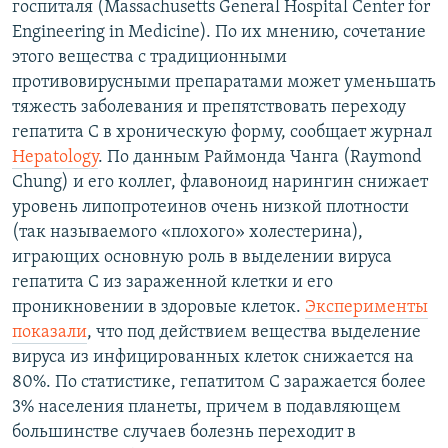
госпиталя (Massachusetts General Hospital Center for
РАСПИСАНИЕ ВЕЩАНИЯ
Engineering in Medicine). По их мнению, сочетание
ПОДПИШИТЕСЬ НА РАССЫЛКУ
этого вещества с традиционными
противовирусными препаратами может уменьшать
тяжесть заболевания и препятствовать переходу
СОЦИАЛЬНЫЕ СЕТИ
гепатита С в хроническую форму, сообщает журнал
Hepatology
. По данным Раймонда Чанга (Raymond
Chung) и его коллег, флавоноид нарингин снижает
уровень липопротеинов очень низкой плотности
(так называемого «плохого» холестерина),
Все сайты РСЕ/РС
играющих основную роль в выделении вируса
гепатита С из зараженной клетки и его
проникновении в здоровые клеток.
Эксперименты
показали
, что под действием вещества выделение
вируса из инфицированных клеток снижается на
80%. По статистике, гепатитом С заражается более
3% населения планеты, причем в подавляющем
большинстве случаев болезнь переходит в