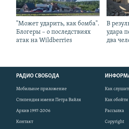
"Может ударить, как бомба".
В резул
Блогеры – о последствиях
удара п
атак на Wildberries
два чел
РАДИО СВОБОДА
ИНФОРМ
Мобильное приложение
Как слушат
СОЦИАЛЬНЫЕ СЕТИ
Стипендия имени Петра Вайля
Как обойти
Архив 1997-2006
Рассылка
Контакт
Copyright