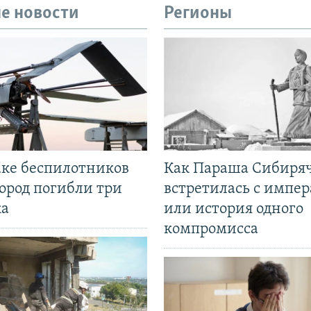
е новости
Регионы
аке беспилотников
Как Параша Сибиря
ород погибли три
встретилась с импе
ка
или история одного
компромисса