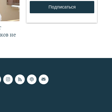
т
ков не