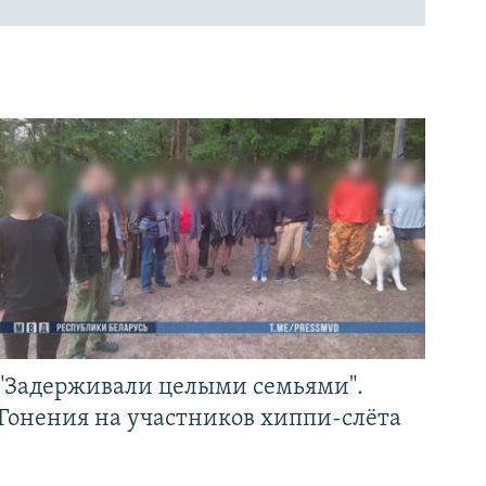
"Задерживали целыми семьями".
Гонения на участников хиппи-слёта