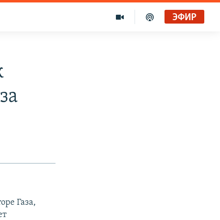
ЭФИР
к
за
оре Газа,
ет