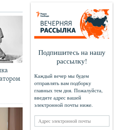
чка
ратором