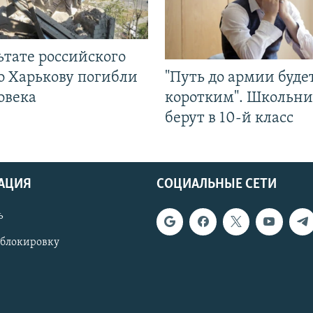
ьтате российского
о Харькову погибли
"Путь до армии буде
овека
коротким". Школьни
берут в 10-й класс
АЦИЯ
СОЦИАЛЬНЫЕ СЕТИ
ь
 блокировку