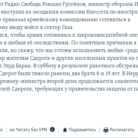
т Радио Свобода Ровшан Гусейнов, министр обороны И
, выступая на заседании комиссии Кнессета по иност
то приказал армейскому командованию готовиться к
у вводу войск в сектор Газа.
лся, чтобы армия готовилась к широкомасштабной опе
, и к любым её последствиям. По понятным причинам я
ли, но скажу, что мы готовы использовать любые средс
ир жителям Сдерота и других населенных пунктов на 
л Эхуд Барак. В субботу в результате ракетного обстрела
 Сдерот были тяжело ранены два брата 8 и 19 лет. В Иер
ремьер-министра второй день продолжается «палаточ
елей Сдерота, требующих у правительства защиты от 
ся
Читать без VPN
Подпишитесь
Распечатать