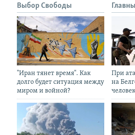
Выбор Свободы
Главны
"Иран тянет время". Как
При ат
долго будет ситуация между
на Белг
миром и войной?
челове