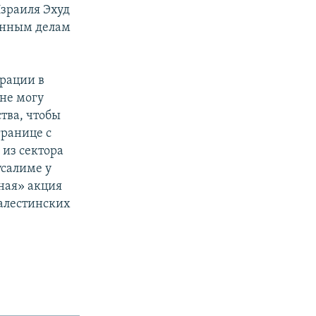
зраиля Эхуд
ранным делам
рации в
 не могу
тва, чтобы
границе с
 из сектора
усалиме у
ная» акция
палестинских