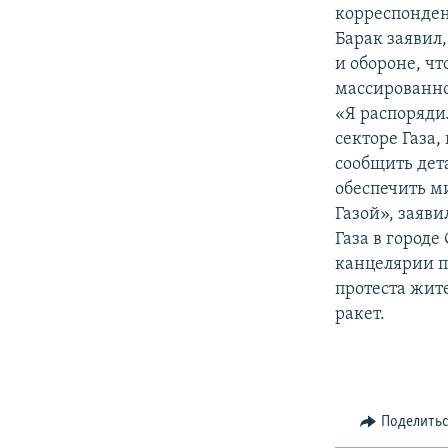
РАСПИСАНИЕ ВЕЩАНИЯ
корреспонден
ПОДПИШИТЕСЬ НА РАССЫЛКУ
Барак заявил
и обороне, ч
массированном
«Я распоряди
секторе Газа
сообщить дета
обеспечить м
Газой», заяви
Газа в городе
канцелярии п
протеста жит
ракет.
Поделить