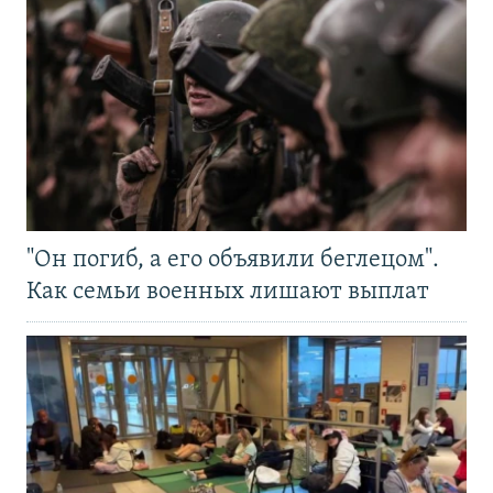
"Он погиб, а его объявили беглецом".
Как семьи военных лишают выплат