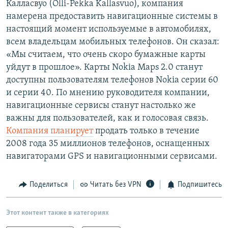
Калласвуо (Olli-Pekka Kallasvuo), компания
РАСПИСАНИЕ ВЕЩАНИЯ
намерена предоставить навигационные системы в
ПОДПИШИТЕСЬ НА РАССЫЛКУ
настоящий момент используемые в автомобилях,
всем владельцам мобильных телефонов. Он сказал:
«Мы считаем, что очень скоро бумажные карты
СОЦИАЛЬНЫЕ СЕТИ
уйдут в прошлое». Карты Nokia Maps 2.0 станут
доступны пользователям телефонов Nokia серии 60
и серии 40. По мнению руководителя компании,
навигационные сервисы станут настолько же
важны для пользователей, как и голосовая связь.
Все сайты РСЕ/РС
Компания планирует
продать только в течение
2008 года 35 миллионов телефонов, оснащенных
навигаторами GPS и навигационными сервисами.
Поделиться
Читать без VPN
Подпишитесь
Этот контент также в категориях