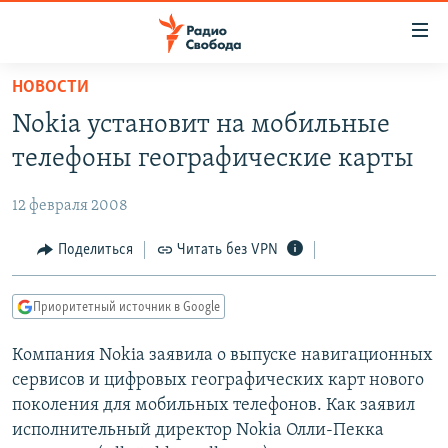
Ссылки
для
упрощенного
НОВОСТИ
ПРОГРАММЫ
доступа
Nokia установит на мобильные
ПОДКАСТЫ
Вернуться
телефоны географические карты
к
АВТОРСКИЕ ПРОЕКТЫ
основному
12 февраля 2008
ЦИТАТЫ СВОБОДЫ
содержанию
Вернутся
МНЕНИЯ
Поделиться
Читать без VPN
к
КУЛЬТУРА
главной
Приоритетный источник в Google
навигации
IDEL.РЕАЛИИ
Вернутся
Компания Nokia заявила о выпуске навигационных
КАВКАЗ.РЕАЛИИ
к
сервисов и цифровых географических карт нового
СЕВЕР.РЕАЛИИ
поиску
поколения для мобильных телефонов. Как заявил
исполнительный директор Nokia Олли-Пекка
СИБИРЬ.РЕАЛИИ