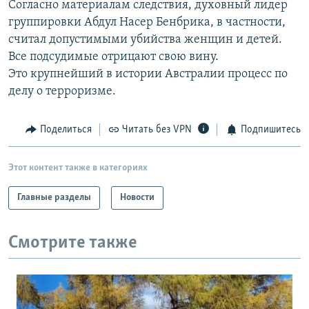
Согласно материалам следствия, духовный лидер
РАСПИСАНИЕ ВЕЩАНИЯ
группировки Абдул Насер Бенбрика, в частности,
ПОДПИШИТЕСЬ НА РАССЫЛКУ
считал допустимыми убийства женщин и детей.
Все подсудимые отрицают свою вину.
Это крупнейший в истории Австралии процесс по
СОЦИАЛЬНЫЕ СЕТИ
делу о терроризме.
Поделиться
Читать без VPN
Подпишитесь
Все сайты РСЕ/РС
Этот контент также в категориях
Главные разделы
Новости
Смотрите также