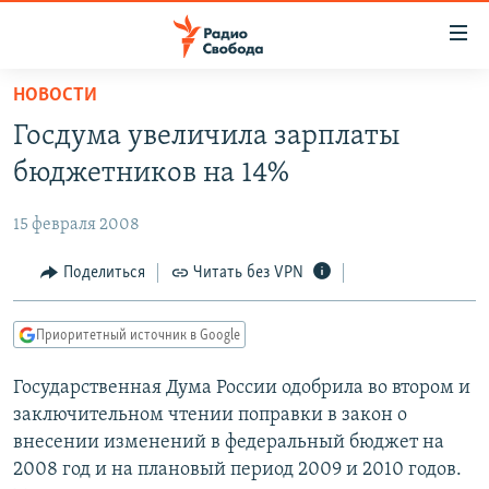
Ссылки
для
упрощенного
НОВОСТИ
ПРОГРАММЫ
доступа
Госдума увеличила зарплаты
ПОДКАСТЫ
Вернуться
бюджетников на 14%
к
АВТОРСКИЕ ПРОЕКТЫ
основному
15 февраля 2008
ЦИТАТЫ СВОБОДЫ
содержанию
Вернутся
МНЕНИЯ
Поделиться
Читать без VPN
к
КУЛЬТУРА
главной
Приоритетный источник в Google
навигации
IDEL.РЕАЛИИ
Вернутся
Государственная Дума России одобрила во втором и
КАВКАЗ.РЕАЛИИ
к
заключительном чтении поправки в закон о
СЕВЕР.РЕАЛИИ
поиску
внесении изменений в федеральный бюджет на
2008 год и на плановый период 2009 и 2010 годов.
СИБИРЬ.РЕАЛИИ