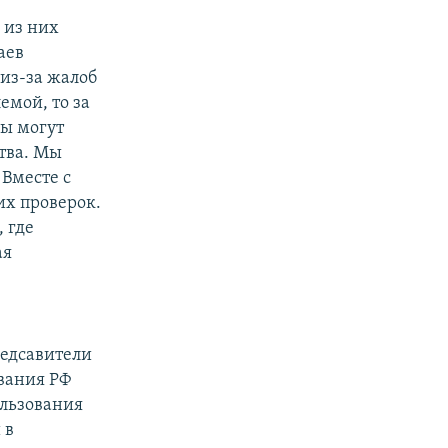
 из них
аев
 из-за жалоб
емой, то за
ны могут
тва. Мы
 Вместе с
их проверок.
, где
ая
редсавители
вания РФ
ользования
 в