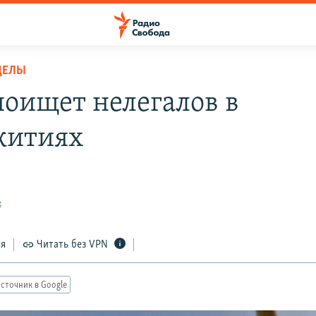
ДЕЛЫ
оищет нелегалов в
житиях
8
ся
Читать без VPN
сточник в Google