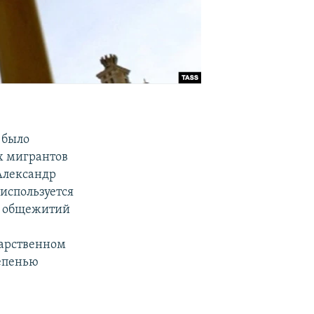
 было
х мигрантов
лександр
используется
их общежитий
дарственном
епенью