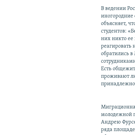
В ведении Рос
иногородние 
объясняет, чт
студентов: «Б
них никто ее
реагировать 
обратились в
сотрудниками
Есть общежити
проживают лю
принадлежнос
Миграционная
молодежной п
Андрею Фурсе
ряда площаде