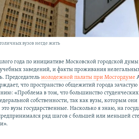
толичных вузов негде жить
шлого года по инициативе Московской городской думы
 учебных заведений, и факты проживания нелегальны
ь. Председатель
молодежной палаты при Мосгордуме
А
ерждает, что пространство общежитий города зачастую 
ению: «Проблема в том, что большинство студенческ
федеральной собственности, так как вузы, которым они
 это вузы государственные. Насколько я знаю, на госу
предпринимался ряд шагов с большей или меньшей ст
и».