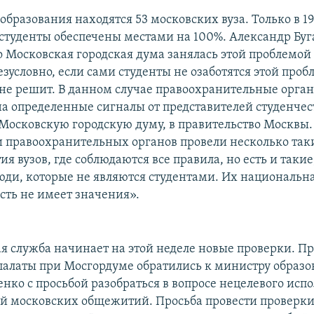
образования находятся 53 московских вуза. Только в 19
студенты обеспечены местами на 100%. Александр Буг
о Московская городская дума занялась этой проблемой
езусловно, если сами студенты не озаботятся этой пробл
 не решит. В данном случае правоохранительные орга
на определенные сигналы от представителей студенчес
 Московскую городскую думу, в правительство Москвы.
 правоохранительных органов провели несколько так
я вузов, где соблюдаются все правила, но есть и такие
ди, которые не являются студентами. Их национальн
ть не имеет значения».
 служба начинает на этой неделе новые проверки. П
алаты при Мосгордуме обратились к министру образо
нко с просьбой разобраться в вопросе нецелевого исп
й московских общежитий. Просьба провести проверки