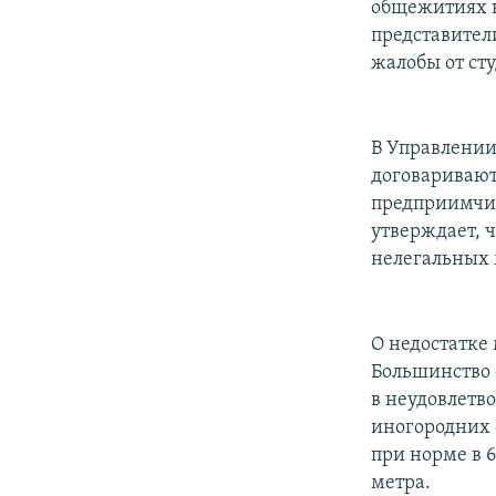
общежитиях н
представител
жалобы от сту
В Управлении
договаривают
предприимчив
утверждает, 
нелегальных 
О недостатке
Большинство 
в неудовлетв
иногородних 
при норме в 
метра.