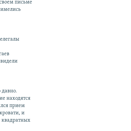
своем письме
 имелись
нелегалы
гаев
 видели
 давно.
ие находятся
ился прием
кровати, и
3 квадратных